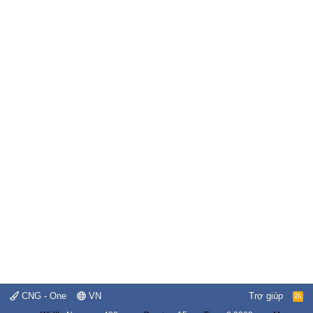
CNG - One
VN
Trợ giúp
R
S