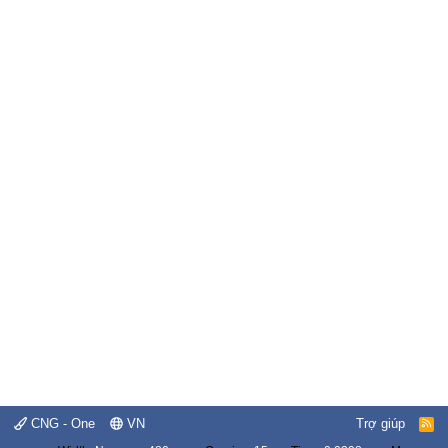
CNG - One
VN
Trợ giúp
R
S