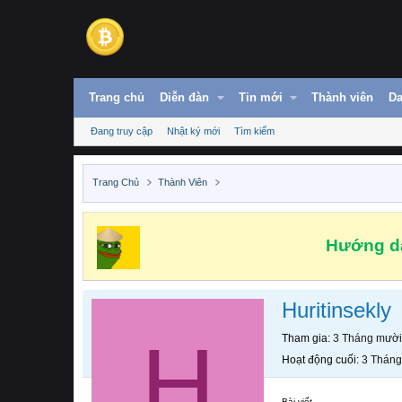
Trang chủ
Diễn đàn
Tin mới
Thành viên
Da
Đang truy cập
Nhật ký mới
Tìm kiếm
Trang Chủ
Thành Viên
Hướng dẫ
Huritinsekly
H
Tham gia
3 Tháng mười
Hoạt động cuối
3 Tháng
Bài viết