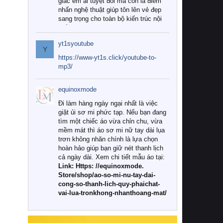
giác êm ái tuyệt đối mà còn là điểm
nhấn nghệ thuật giúp tôn lên vẻ đẹp
sang trọng cho toàn bộ kiến trúc nội
thất.
yt1syoutube
Tuy nhiên, giữa thị trường đa dạng
Y
với vô vàn thương hiệu và mẫu mã
https://www-yt1s.click/youtube-to-
như hiện nay, làm thế nào để chọn
mp3/
được những bộ chăn ga gối đệm cao
cấp thực sự chất lượng, phù hợp với
equinoxmode
khí hậu và nhu cầu sử dụng của gia
đình? Hãy cùng chúng tôi đi tìm lời
Đi làm hàng ngày ngại nhất là việc
giải đáp chi tiết qua bài viết dưới đây.
giặt ủi sơ mi phức tạp. Nếu bạn đang
tìm một chiếc áo vừa chỉn chu, vừa
1. Tại sao các gia đình hiện đại lại ưa
mềm mát thì áo sơ mi nữ tay dài lụa
chuộng chăn ga gối đệm cao cấp?
trơn không nhăn chính là lựa chọn
hoàn hảo giúp bạn giữ nét thanh lịch
Khác với các dòng sản phẩm thông
cả ngày dài. Xem chi tiết mẫu áo tại:
thường, những bộ chăn ga gối đệm
Link: Https: //equinoxmode.
cao cấp trải qua quy trình sản xuất
Store/shop/ao-so-mi-nu-tay-dai-
nghiêm ngặt từ khâu chọn lọc nguyên
cong-so-thanh-lich-quy-phaichat-
liệu tự nhiên đến công nghệ dệt
vai-lua-tronkhong-nhanthoang-mat/
nhuộm hiện đại không chứa hóa chất
độc hại. Khi sử dụng dòng sản phẩm
này, bạn sẽ cảm nhận rõ rệt sự khác