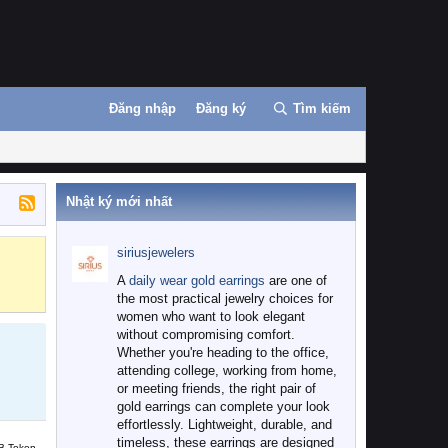
Đăng nhập
Đăng ký
Tìm kiếm
Nhật ký mới nhất
siriusjewelers
Binance
MEXC
A
daily wear gold earrings
are one of
the most practical jewelry choices for
women who want to look elegant
without compromising comfort.
Whether you're heading to the office,
attending college, working from home,
or meeting friends, the right pair of
gold earrings can complete your look
effortlessly. Lightweight, durable, and
timeless, these earrings are designed
B Token