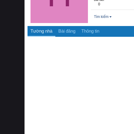
0
Tìm kiếm
Tường nhà
Bài đăng
Thông tin