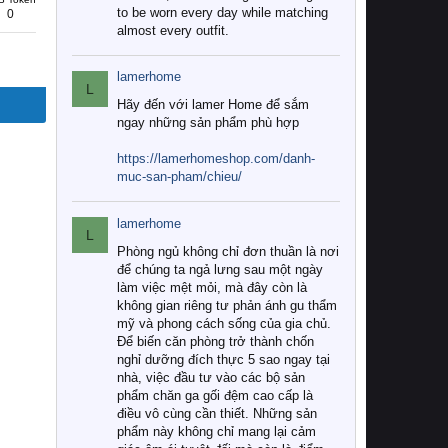
to be worn every day while matching
0
almost every outfit.
lamerhome
L
Hãy đến với lamer Home để sắm
ngay những sản phẩm phù hợp
https://lamerhomeshop.com/danh-
muc-san-pham/chieu/
lamerhome
L
Phòng ngủ không chỉ đơn thuần là nơi
để chúng ta ngả lưng sau một ngày
làm việc mệt mỏi, mà đây còn là
không gian riêng tư phản ánh gu thẩm
mỹ và phong cách sống của gia chủ.
Để biến căn phòng trở thành chốn
nghỉ dưỡng đích thực 5 sao ngay tại
nhà, việc đầu tư vào các bộ sản
phẩm chăn ga gối đệm cao cấp là
điều vô cùng cần thiết. Những sản
phẩm này không chỉ mang lại cảm