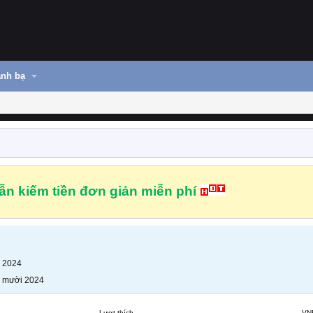
nh bạ
n kiếm tiền đơn giản miễn phí
 2024
 mười 2024
Lượt thích
VN