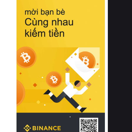
biệt từ bề mặt vải mềm mịn, khả năng
thoáng khí tuyệt vời cho đến độ đàn
hồi chuẩn xác của phần đệm nâng đỡ
cột sống.
Bên cạnh đó, việc lựa chọn các dòng
sản phẩm đạt chuẩn chất lượng quốc
tế còn giúp ngăn ngừa tình trạng kích
ứng da, hạn chế sự phát triển của vi
khuẩn và nấm mốc trong điều kiện
thời tiết nóng ẩm. Bạn có thể tìm hiểu
thêm các nghiên cứu khoa học về tác
động của giấc ngủ và môi trường
phòng ngủ đối với sức khỏe con
người tại Sleep Foundation (External
Link) để có cái nhìn toàn diện hơn.
2. Các tiêu chí vàng khi lựa chọn
chăn ga gối đệm cao cấp cho phòng
ngủ
Để sở hữu một bộ chăn ga gối đệm
cao cấp hoàn hảo cả về thẩm mỹ lẫn
công năng, người tiêu dùng cần cân
nhắc kỹ lưỡng các tiêu chí quan trọng