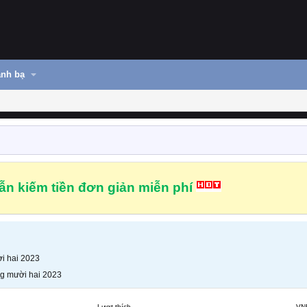
nh bạ
n kiếm tiền đơn giản miễn phí
i hai 2023
g mười hai 2023
Lượt thích
VN