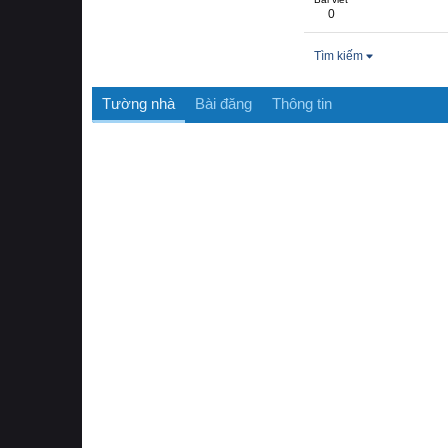
0
Tìm kiếm
Tường nhà
Bài đăng
Thông tin