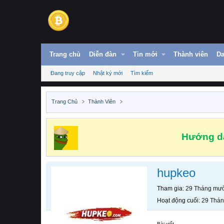
Trang chủ
Diễn đàn
Tin mới
Thành viên
Da
Đang truy cập
Nhật ký mới
Tìm kiếm
Trang Chủ
Thành Viên
Hướng dẫ
hupkeo
Tham gia
29 Tháng mườ
Hoạt động cuối
29 Thán
Bài viết