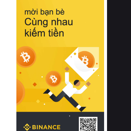
biệt từ bề mặt vải mềm mịn, khả năng
thoáng khí tuyệt vời cho đến độ đàn
hồi chuẩn xác của phần đệm nâng đỡ
cột sống.
Bên cạnh đó, việc lựa chọn các dòng
sản phẩm đạt chuẩn chất lượng quốc
tế còn giúp ngăn ngừa tình trạng kích
ứng da, hạn chế sự phát triển của vi
khuẩn và nấm mốc trong điều kiện
thời tiết nóng ẩm. Bạn có thể tìm hiểu
thêm các nghiên cứu khoa học về tác
động của giấc ngủ và môi trường
phòng ngủ đối với sức khỏe con
người tại Sleep Foundation (External
Link) để có cái nhìn toàn diện hơn.
2. Các tiêu chí vàng khi lựa chọn
chăn ga gối đệm cao cấp cho phòng
ngủ
Để sở hữu một bộ chăn ga gối đệm
cao cấp hoàn hảo cả về thẩm mỹ lẫn
công năng, người tiêu dùng cần cân
nhắc kỹ lưỡng các tiêu chí quan trọng