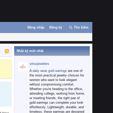
Đăng nhập
Đăng ký
Tìm kiếm
Nhật ký mới nhất
siriusjewelers
Binance
MEXC
A
daily wear gold earrings
are one of
the most practical jewelry choices for
women who want to look elegant
without compromising comfort.
Whether you're heading to the office,
attending college, working from home,
or meeting friends, the right pair of
gold earrings can complete your look
effortlessly. Lightweight, durable, and
timeless, these earrings are designed
B Token