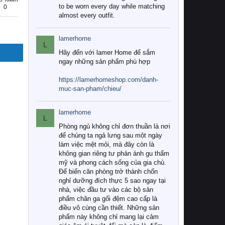
to be worn every day while matching
0
almost every outfit.
lamerhome
L
Hãy đến với lamer Home để sắm
ngay những sản phẩm phù hợp
https://lamerhomeshop.com/danh-
muc-san-pham/chieu/
lamerhome
L
Phòng ngủ không chỉ đơn thuần là nơi
để chúng ta ngả lưng sau một ngày
làm việc mệt mỏi, mà đây còn là
không gian riêng tư phản ánh gu thẩm
mỹ và phong cách sống của gia chủ.
Để biến căn phòng trở thành chốn
nghỉ dưỡng đích thực 5 sao ngay tại
nhà, việc đầu tư vào các bộ sản
phẩm chăn ga gối đệm cao cấp là
điều vô cùng cần thiết. Những sản
phẩm này không chỉ mang lại cảm