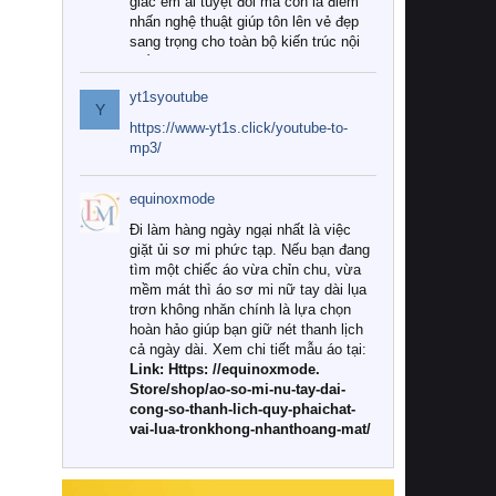
giác êm ái tuyệt đối mà còn là điểm
nhấn nghệ thuật giúp tôn lên vẻ đẹp
sang trọng cho toàn bộ kiến trúc nội
thất.
yt1syoutube
Tuy nhiên, giữa thị trường đa dạng
Y
với vô vàn thương hiệu và mẫu mã
https://www-yt1s.click/youtube-to-
như hiện nay, làm thế nào để chọn
mp3/
được những bộ chăn ga gối đệm cao
cấp thực sự chất lượng, phù hợp với
equinoxmode
khí hậu và nhu cầu sử dụng của gia
đình? Hãy cùng chúng tôi đi tìm lời
Đi làm hàng ngày ngại nhất là việc
giải đáp chi tiết qua bài viết dưới đây.
giặt ủi sơ mi phức tạp. Nếu bạn đang
tìm một chiếc áo vừa chỉn chu, vừa
1. Tại sao các gia đình hiện đại lại ưa
mềm mát thì áo sơ mi nữ tay dài lụa
chuộng chăn ga gối đệm cao cấp?
trơn không nhăn chính là lựa chọn
hoàn hảo giúp bạn giữ nét thanh lịch
Khác với các dòng sản phẩm thông
cả ngày dài. Xem chi tiết mẫu áo tại:
thường, những bộ chăn ga gối đệm
Link: Https: //equinoxmode.
cao cấp trải qua quy trình sản xuất
Store/shop/ao-so-mi-nu-tay-dai-
nghiêm ngặt từ khâu chọn lọc nguyên
cong-so-thanh-lich-quy-phaichat-
liệu tự nhiên đến công nghệ dệt
vai-lua-tronkhong-nhanthoang-mat/
nhuộm hiện đại không chứa hóa chất
độc hại. Khi sử dụng dòng sản phẩm
này, bạn sẽ cảm nhận rõ rệt sự khác