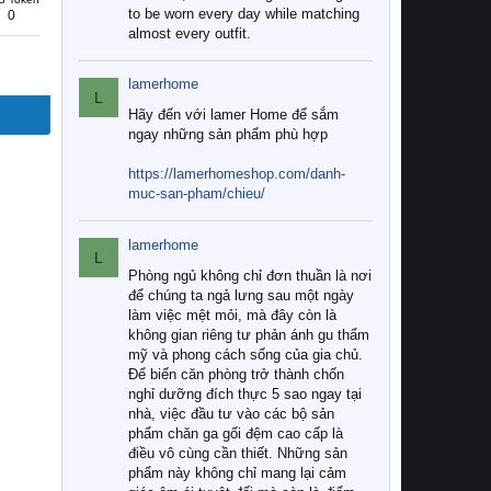
to be worn every day while matching
0
almost every outfit.
lamerhome
L
Hãy đến với lamer Home để sắm
ngay những sản phẩm phù hợp
https://lamerhomeshop.com/danh-
muc-san-pham/chieu/
lamerhome
L
Phòng ngủ không chỉ đơn thuần là nơi
để chúng ta ngả lưng sau một ngày
làm việc mệt mỏi, mà đây còn là
không gian riêng tư phản ánh gu thẩm
mỹ và phong cách sống của gia chủ.
Để biến căn phòng trở thành chốn
nghỉ dưỡng đích thực 5 sao ngay tại
nhà, việc đầu tư vào các bộ sản
phẩm chăn ga gối đệm cao cấp là
điều vô cùng cần thiết. Những sản
phẩm này không chỉ mang lại cảm