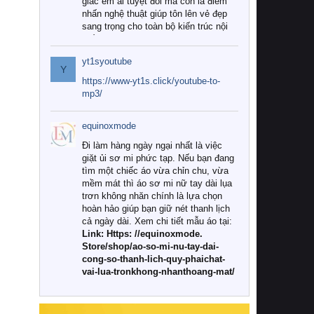
giác êm ái tuyệt đối mà còn là điểm
nhấn nghệ thuật giúp tôn lên vẻ đẹp
sang trọng cho toàn bộ kiến trúc nội
thất.
yt1syoutube
Tuy nhiên, giữa thị trường đa dạng
Y
với vô vàn thương hiệu và mẫu mã
https://www-yt1s.click/youtube-to-
như hiện nay, làm thế nào để chọn
mp3/
được những bộ chăn ga gối đệm cao
cấp thực sự chất lượng, phù hợp với
equinoxmode
khí hậu và nhu cầu sử dụng của gia
đình? Hãy cùng chúng tôi đi tìm lời
Đi làm hàng ngày ngại nhất là việc
giải đáp chi tiết qua bài viết dưới đây.
giặt ủi sơ mi phức tạp. Nếu bạn đang
tìm một chiếc áo vừa chỉn chu, vừa
1. Tại sao các gia đình hiện đại lại ưa
mềm mát thì áo sơ mi nữ tay dài lụa
chuộng chăn ga gối đệm cao cấp?
trơn không nhăn chính là lựa chọn
hoàn hảo giúp bạn giữ nét thanh lịch
Khác với các dòng sản phẩm thông
cả ngày dài. Xem chi tiết mẫu áo tại:
thường, những bộ chăn ga gối đệm
Link: Https: //equinoxmode.
cao cấp trải qua quy trình sản xuất
Store/shop/ao-so-mi-nu-tay-dai-
nghiêm ngặt từ khâu chọn lọc nguyên
cong-so-thanh-lich-quy-phaichat-
liệu tự nhiên đến công nghệ dệt
vai-lua-tronkhong-nhanthoang-mat/
nhuộm hiện đại không chứa hóa chất
độc hại. Khi sử dụng dòng sản phẩm
này, bạn sẽ cảm nhận rõ rệt sự khác