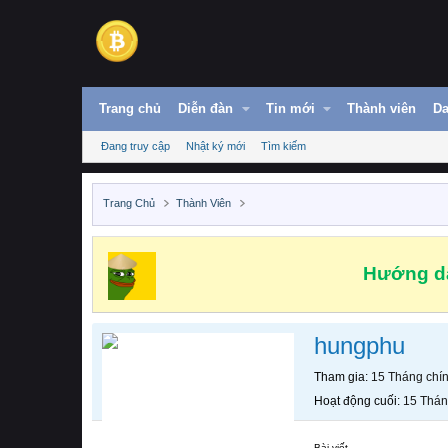
Trang chủ
Diễn đàn
Tin mới
Thành viên
Da
Đang truy cập
Nhật ký mới
Tìm kiếm
Trang Chủ
Thành Viên
Hướng dẫ
hungphu
Tham gia
15 Tháng chí
Hoạt động cuối
15 Thán
Bài viết