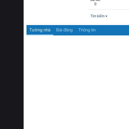
0
Tìm kiếm
Tường nhà
Bài đăng
Thông tin