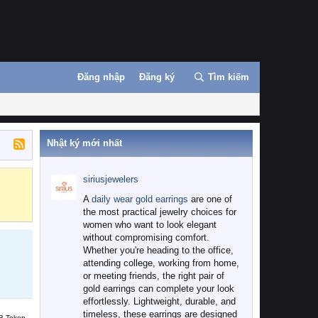
Đăng nhập
Đăng ký
Tìm kiếm
Nhật ký mới nhất
siriusjewelers
Binance
MEXC
A
daily wear gold earrings
are one of
the most practical jewelry choices for
women who want to look elegant
without compromising comfort.
Whether you're heading to the office,
attending college, working from home,
or meeting friends, the right pair of
gold earrings can complete your look
effortlessly. Lightweight, durable, and
timeless, these earrings are designed
B Token