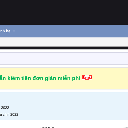
nh bạ
n kiếm tiền đơn giản miễn phí
n 2022
g chín 2022
Lượt thích
VN