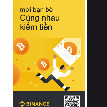
biệt từ bề mặt vải mềm mịn, khả năng
thoáng khí tuyệt vời cho đến độ đàn
hồi chuẩn xác của phần đệm nâng đỡ
cột sống.
Bên cạnh đó, việc lựa chọn các dòng
sản phẩm đạt chuẩn chất lượng quốc
tế còn giúp ngăn ngừa tình trạng kích
ứng da, hạn chế sự phát triển của vi
khuẩn và nấm mốc trong điều kiện
thời tiết nóng ẩm. Bạn có thể tìm hiểu
thêm các nghiên cứu khoa học về tác
động của giấc ngủ và môi trường
phòng ngủ đối với sức khỏe con
người tại Sleep Foundation (External
Link) để có cái nhìn toàn diện hơn.
2. Các tiêu chí vàng khi lựa chọn
chăn ga gối đệm cao cấp cho phòng
ngủ
Để sở hữu một bộ chăn ga gối đệm
cao cấp hoàn hảo cả về thẩm mỹ lẫn
công năng, người tiêu dùng cần cân
nhắc kỹ lưỡng các tiêu chí quan trọng