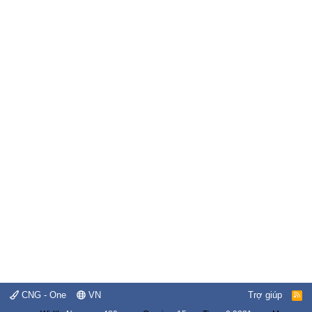
CNG - One
VN
Trợ giúp
R
S