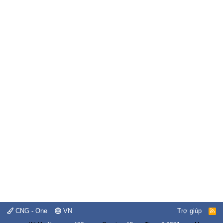
CNG - One
VN
Trợ giúp
R
S