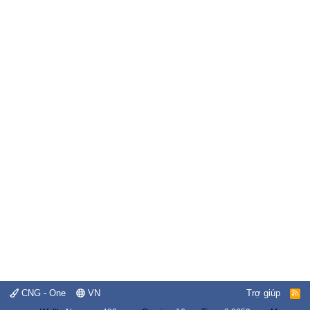
CNG - One
VN
Trợ giúp
R
S