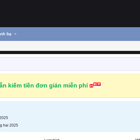
nh bạ
n kiếm tiền đơn giản miễn phí
 2025
g hai 2025
Lượt thích
VN