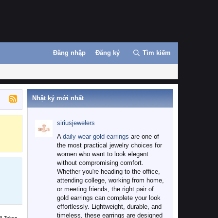
Đăng nhập
Đăng ký
Tìm kiếm
Nhật ký mới nhất
siriusjewelers
Binance
MEXC
A
daily wear gold earrings
are one of
the most practical jewelry choices for
women who want to look elegant
without compromising comfort.
Whether you're heading to the office,
attending college, working from home,
or meeting friends, the right pair of
gold earrings can complete your look
effortlessly. Lightweight, durable, and
timeless, these earrings are designed
B Token