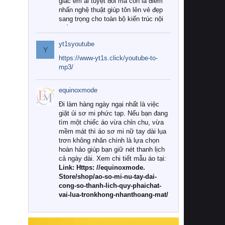
giác êm ái tuyệt đối mà còn là điểm
nhấn nghệ thuật giúp tôn lên vẻ đẹp
sang trọng cho toàn bộ kiến trúc nội
thất.
yt1syoutube
Tuy nhiên, giữa thị trường đa dạng
Y
với vô vàn thương hiệu và mẫu mã
https://www-yt1s.click/youtube-to-
như hiện nay, làm thế nào để chọn
mp3/
được những bộ chăn ga gối đệm cao
cấp thực sự chất lượng, phù hợp với
equinoxmode
khí hậu và nhu cầu sử dụng của gia
đình? Hãy cùng chúng tôi đi tìm lời
Đi làm hàng ngày ngại nhất là việc
giải đáp chi tiết qua bài viết dưới đây.
giặt ủi sơ mi phức tạp. Nếu bạn đang
tìm một chiếc áo vừa chỉn chu, vừa
1. Tại sao các gia đình hiện đại lại ưa
mềm mát thì áo sơ mi nữ tay dài lụa
chuộng chăn ga gối đệm cao cấp?
trơn không nhăn chính là lựa chọn
hoàn hảo giúp bạn giữ nét thanh lịch
Khác với các dòng sản phẩm thông
cả ngày dài. Xem chi tiết mẫu áo tại:
thường, những bộ chăn ga gối đệm
Link: Https: //equinoxmode.
cao cấp trải qua quy trình sản xuất
Store/shop/ao-so-mi-nu-tay-dai-
nghiêm ngặt từ khâu chọn lọc nguyên
cong-so-thanh-lich-quy-phaichat-
liệu tự nhiên đến công nghệ dệt
vai-lua-tronkhong-nhanthoang-mat/
nhuộm hiện đại không chứa hóa chất
độc hại. Khi sử dụng dòng sản phẩm
này, bạn sẽ cảm nhận rõ rệt sự khác