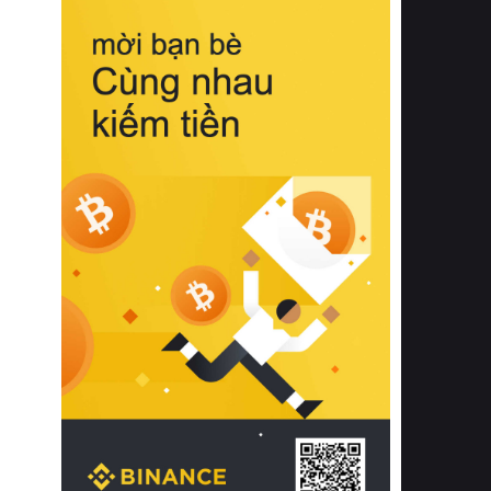
biệt từ bề mặt vải mềm mịn, khả năng
thoáng khí tuyệt vời cho đến độ đàn
hồi chuẩn xác của phần đệm nâng đỡ
cột sống.
Bên cạnh đó, việc lựa chọn các dòng
sản phẩm đạt chuẩn chất lượng quốc
tế còn giúp ngăn ngừa tình trạng kích
ứng da, hạn chế sự phát triển của vi
khuẩn và nấm mốc trong điều kiện
thời tiết nóng ẩm. Bạn có thể tìm hiểu
thêm các nghiên cứu khoa học về tác
động của giấc ngủ và môi trường
phòng ngủ đối với sức khỏe con
người tại Sleep Foundation (External
Link) để có cái nhìn toàn diện hơn.
2. Các tiêu chí vàng khi lựa chọn
chăn ga gối đệm cao cấp cho phòng
ngủ
Để sở hữu một bộ chăn ga gối đệm
cao cấp hoàn hảo cả về thẩm mỹ lẫn
công năng, người tiêu dùng cần cân
nhắc kỹ lưỡng các tiêu chí quan trọng