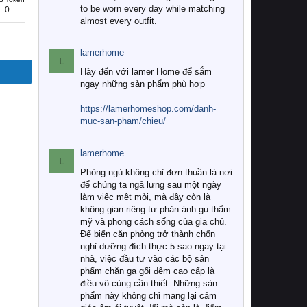
to be worn every day while matching
0
almost every outfit.
lamerhome
L
Hãy đến với lamer Home để sắm
ngay những sản phẩm phù hợp
https://lamerhomeshop.com/danh-
muc-san-pham/chieu/
lamerhome
L
Phòng ngủ không chỉ đơn thuần là nơi
để chúng ta ngả lưng sau một ngày
làm việc mệt mỏi, mà đây còn là
không gian riêng tư phản ánh gu thẩm
mỹ và phong cách sống của gia chủ.
Để biến căn phòng trở thành chốn
nghỉ dưỡng đích thực 5 sao ngay tại
nhà, việc đầu tư vào các bộ sản
phẩm chăn ga gối đệm cao cấp là
điều vô cùng cần thiết. Những sản
phẩm này không chỉ mang lại cảm