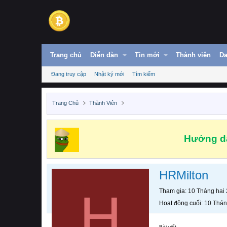
Trang chủ
Diễn đàn
Tin mới
Thành viên
Da
Đang truy cập
Nhật ký mới
Tìm kiếm
Trang Chủ
Thành Viên
Hướng dẫ
HRMilton
H
Tham gia
10 Tháng hai
Hoạt động cuối
10 Thán
Bài viết