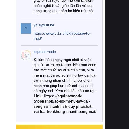
giác êm ái tuyệt đối mà còn là điểm
nhấn nghệ thuật giúp tôn lên vẻ đẹp
sang trọng cho toàn bộ kiến trúc nội
thất.
yt1syoutube
Tuy nhiên, giữa thị trường đa dạng
Y
với vô vàn thương hiệu và mẫu mã
https://www-yt1s.click/youtube-to-
như hiện nay, làm thế nào để chọn
mp3/
được những bộ chăn ga gối đệm cao
cấp thực sự chất lượng, phù hợp với
equinoxmode
khí hậu và nhu cầu sử dụng của gia
đình? Hãy cùng chúng tôi đi tìm lời
Đi làm hàng ngày ngại nhất là việc
giải đáp chi tiết qua bài viết dưới đây.
giặt ủi sơ mi phức tạp. Nếu bạn đang
tìm một chiếc áo vừa chỉn chu, vừa
1. Tại sao các gia đình hiện đại lại ưa
mềm mát thì áo sơ mi nữ tay dài lụa
chuộng chăn ga gối đệm cao cấp?
trơn không nhăn chính là lựa chọn
hoàn hảo giúp bạn giữ nét thanh lịch
Khác với các dòng sản phẩm thông
cả ngày dài. Xem chi tiết mẫu áo tại:
thường, những bộ chăn ga gối đệm
Link: Https: //equinoxmode.
cao cấp trải qua quy trình sản xuất
Store/shop/ao-so-mi-nu-tay-dai-
nghiêm ngặt từ khâu chọn lọc nguyên
cong-so-thanh-lich-quy-phaichat-
liệu tự nhiên đến công nghệ dệt
vai-lua-tronkhong-nhanthoang-mat/
nhuộm hiện đại không chứa hóa chất
độc hại. Khi sử dụng dòng sản phẩm
này, bạn sẽ cảm nhận rõ rệt sự khác