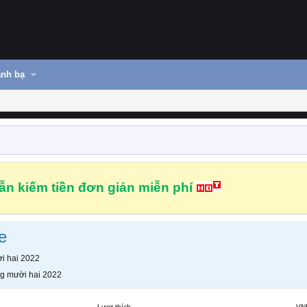
nh bạ
n kiếm tiền đơn giản miễn phí
e
i hai 2022
g mười hai 2022
Lượt thích
VN