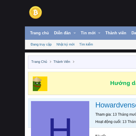
Trang chủ
Diễn đàn
Tin mới
Thành viên
Da
Đang truy cập
Nhật ký mới
Tìm kiếm
Trang Chủ
Thành Viên
Hướng dẫ
Howardvens
H
Tham gia
13 Tháng mườ
Hoạt động cuối
13 Thán
Bài viết