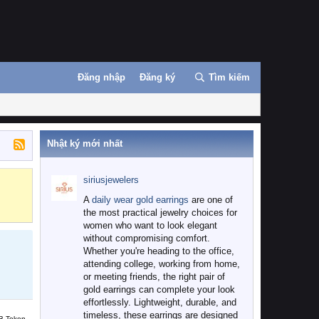
Đăng nhập
Đăng ký
Tìm kiếm
Nhật ký mới nhất
siriusjewelers
Binance
MEXC
A
daily wear gold earrings
are one of
the most practical jewelry choices for
women who want to look elegant
without compromising comfort.
Whether you're heading to the office,
attending college, working from home,
or meeting friends, the right pair of
gold earrings can complete your look
effortlessly. Lightweight, durable, and
timeless, these earrings are designed
B Token