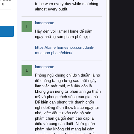
to be worn every day while matching
0
almost every outfit.
lamerhome
L
Hãy đến với lamer Home để sắm
ngay những sản phẩm phù hợp
https://lamerhomeshop.com/danh-
muc-san-pham/chieu/
lamerhome
L
Phòng ngủ không chỉ đơn thuần là nơi
để chúng ta ngả lưng sau một ngày
làm việc mệt mỏi, mà đây còn là
không gian riêng tư phản ánh gu thẩm
mỹ và phong cách sống của gia chủ.
Để biến căn phòng trở thành chốn
nghỉ dưỡng đích thực 5 sao ngay tại
nhà, việc đầu tư vào các bộ sản
phẩm chăn ga gối đệm cao cấp là
điều vô cùng cần thiết. Những sản
phẩm này không chỉ mang lại cảm