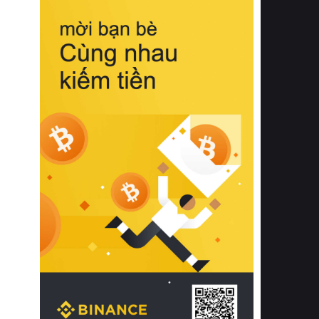
biệt từ bề mặt vải mềm mịn, khả năng
thoáng khí tuyệt vời cho đến độ đàn
hồi chuẩn xác của phần đệm nâng đỡ
cột sống.
Bên cạnh đó, việc lựa chọn các dòng
sản phẩm đạt chuẩn chất lượng quốc
tế còn giúp ngăn ngừa tình trạng kích
ứng da, hạn chế sự phát triển của vi
khuẩn và nấm mốc trong điều kiện
thời tiết nóng ẩm. Bạn có thể tìm hiểu
thêm các nghiên cứu khoa học về tác
động của giấc ngủ và môi trường
phòng ngủ đối với sức khỏe con
người tại Sleep Foundation (External
Link) để có cái nhìn toàn diện hơn.
2. Các tiêu chí vàng khi lựa chọn
chăn ga gối đệm cao cấp cho phòng
ngủ
Để sở hữu một bộ chăn ga gối đệm
cao cấp hoàn hảo cả về thẩm mỹ lẫn
công năng, người tiêu dùng cần cân
nhắc kỹ lưỡng các tiêu chí quan trọng