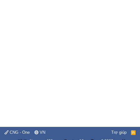
CNG - One
VN
Trợ giúp
R
S