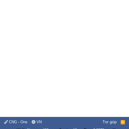
CNG - One
VN
Trợ giúp
R
S