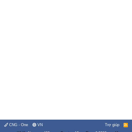
CNG - One
VN
Trợ giúp
R
S