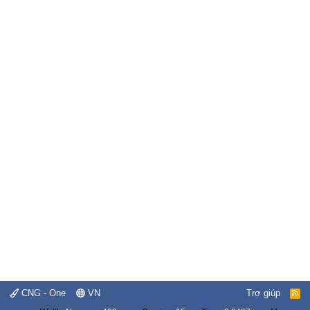
CNG - One
VN
Trợ giúp
R
S