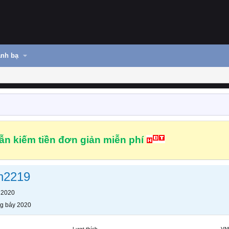
nh bạ
n kiếm tiền đơn giản miễn phí
h2219
 2020
g bảy 2020
Lượt thích
VN