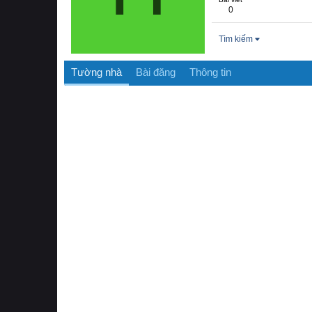
0
Tìm kiếm
Tường nhà
Bài đăng
Thông tin