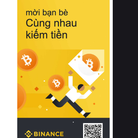
biệt từ bề mặt vải mềm mịn, khả năng
thoáng khí tuyệt vời cho đến độ đàn
hồi chuẩn xác của phần đệm nâng đỡ
cột sống.
Bên cạnh đó, việc lựa chọn các dòng
sản phẩm đạt chuẩn chất lượng quốc
tế còn giúp ngăn ngừa tình trạng kích
ứng da, hạn chế sự phát triển của vi
khuẩn và nấm mốc trong điều kiện
thời tiết nóng ẩm. Bạn có thể tìm hiểu
thêm các nghiên cứu khoa học về tác
động của giấc ngủ và môi trường
phòng ngủ đối với sức khỏe con
người tại Sleep Foundation (External
Link) để có cái nhìn toàn diện hơn.
2. Các tiêu chí vàng khi lựa chọn
chăn ga gối đệm cao cấp cho phòng
ngủ
Để sở hữu một bộ chăn ga gối đệm
cao cấp hoàn hảo cả về thẩm mỹ lẫn
công năng, người tiêu dùng cần cân
nhắc kỹ lưỡng các tiêu chí quan trọng