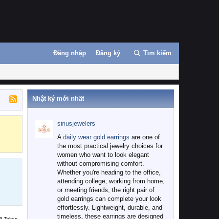
Đăng nhập
Đăng ký
Tìm kiếm
Nhật ký mới nhất
siriusjewelers
Binance
MEXC
A
daily wear gold earrings
are one of
the most practical jewelry choices for
women who want to look elegant
without compromising comfort.
Whether you're heading to the office,
attending college, working from home,
or meeting friends, the right pair of
gold earrings can complete your look
effortlessly. Lightweight, durable, and
timeless, these earrings are designed
B Token