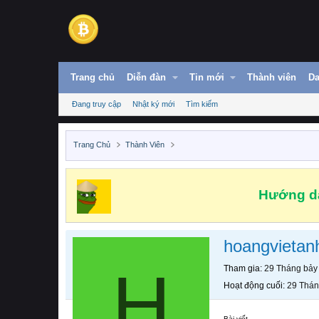
Trang chủ
Diễn đàn
Tin mới
Thành viên
Da
Đang truy cập
Nhật ký mới
Tìm kiếm
Trang Chủ
Thành Viên
Hướng dẫ
hoangvietan
H
Tham gia
29 Tháng bảy
Hoạt động cuối
29 Thán
Bài viết