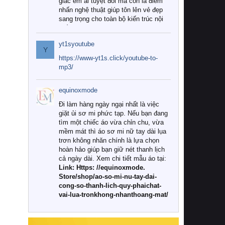
giác êm ái tuyệt đối mà còn là điểm
nhấn nghệ thuật giúp tôn lên vẻ đẹp
sang trọng cho toàn bộ kiến trúc nội
thất.
yt1syoutube
Tuy nhiên, giữa thị trường đa dạng
Y
với vô vàn thương hiệu và mẫu mã
https://www-yt1s.click/youtube-to-
như hiện nay, làm thế nào để chọn
mp3/
được những bộ chăn ga gối đệm cao
cấp thực sự chất lượng, phù hợp với
equinoxmode
khí hậu và nhu cầu sử dụng của gia
đình? Hãy cùng chúng tôi đi tìm lời
Đi làm hàng ngày ngại nhất là việc
giải đáp chi tiết qua bài viết dưới đây.
giặt ủi sơ mi phức tạp. Nếu bạn đang
tìm một chiếc áo vừa chỉn chu, vừa
1. Tại sao các gia đình hiện đại lại ưa
mềm mát thì áo sơ mi nữ tay dài lụa
chuộng chăn ga gối đệm cao cấp?
trơn không nhăn chính là lựa chọn
hoàn hảo giúp bạn giữ nét thanh lịch
Khác với các dòng sản phẩm thông
cả ngày dài. Xem chi tiết mẫu áo tại:
thường, những bộ chăn ga gối đệm
Link: Https: //equinoxmode.
cao cấp trải qua quy trình sản xuất
Store/shop/ao-so-mi-nu-tay-dai-
nghiêm ngặt từ khâu chọn lọc nguyên
cong-so-thanh-lich-quy-phaichat-
liệu tự nhiên đến công nghệ dệt
vai-lua-tronkhong-nhanthoang-mat/
nhuộm hiện đại không chứa hóa chất
độc hại. Khi sử dụng dòng sản phẩm
này, bạn sẽ cảm nhận rõ rệt sự khác