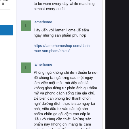
to be worn every day while matching
0
almost every outfit.
lamerhome
L
Hãy đến với lamer Home để sắm
ngay những sản phẩm phù hợp
https://lamerhomeshop.com/danh-
muc-san-pham/chieu/
lamerhome
L
Phòng ngủ không chỉ đơn thuần là nơi
để chúng ta ngả lưng sau một ngày
làm việc mệt mỏi, mà đây còn là
không gian riêng tư phản ánh gu thẩm
mỹ và phong cách sống của gia chủ.
Để biến căn phòng trở thành chốn
nghỉ dưỡng đích thực 5 sao ngay tại
nhà, việc đầu tư vào các bộ sản
phẩm chăn ga gối đệm cao cấp là
điều vô cùng cần thiết. Những sản
phẩm này không chỉ mang lại cảm