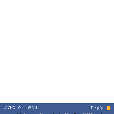
CNG - One
VN
Trợ giúp
R
S