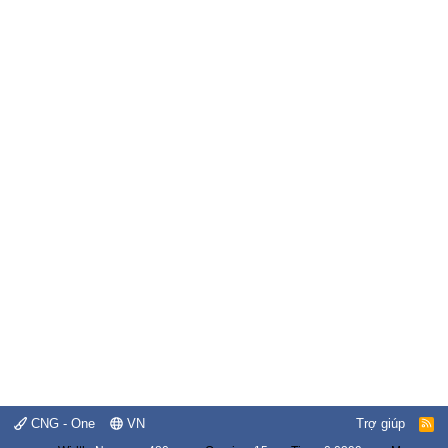
CNG - One
VN
Trợ giúp
R
S