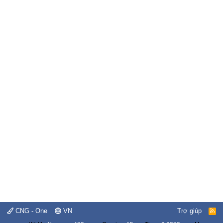
CNG - One
VN
Trợ giúp
R
S