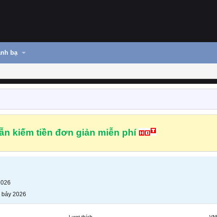
nh bạ
n kiếm tiền đơn giản miễn phí
2026
 bảy 2026
Lượt thích
VN