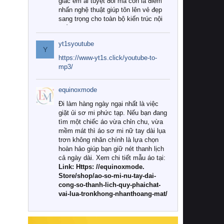
giác êm ái tuyệt đối mà còn là điểm
nhấn nghệ thuật giúp tôn lên vẻ đẹp
sang trọng cho toàn bộ kiến trúc nội
thất.
yt1syoutube
Tuy nhiên, giữa thị trường đa dạng
Y
với vô vàn thương hiệu và mẫu mã
https://www-yt1s.click/youtube-to-
như hiện nay, làm thế nào để chọn
mp3/
được những bộ chăn ga gối đệm cao
cấp thực sự chất lượng, phù hợp với
equinoxmode
khí hậu và nhu cầu sử dụng của gia
đình? Hãy cùng chúng tôi đi tìm lời
Đi làm hàng ngày ngại nhất là việc
giải đáp chi tiết qua bài viết dưới đây.
giặt ủi sơ mi phức tạp. Nếu bạn đang
tìm một chiếc áo vừa chỉn chu, vừa
1. Tại sao các gia đình hiện đại lại ưa
mềm mát thì áo sơ mi nữ tay dài lụa
chuộng chăn ga gối đệm cao cấp?
trơn không nhăn chính là lựa chọn
hoàn hảo giúp bạn giữ nét thanh lịch
Khác với các dòng sản phẩm thông
cả ngày dài. Xem chi tiết mẫu áo tại:
thường, những bộ chăn ga gối đệm
Link: Https: //equinoxmode.
cao cấp trải qua quy trình sản xuất
Store/shop/ao-so-mi-nu-tay-dai-
nghiêm ngặt từ khâu chọn lọc nguyên
cong-so-thanh-lich-quy-phaichat-
liệu tự nhiên đến công nghệ dệt
vai-lua-tronkhong-nhanthoang-mat/
nhuộm hiện đại không chứa hóa chất
độc hại. Khi sử dụng dòng sản phẩm
này, bạn sẽ cảm nhận rõ rệt sự khác