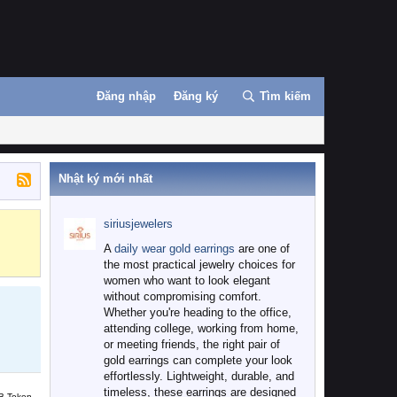
Đăng nhập
Đăng ký
Tìm kiếm
Nhật ký mới nhất
siriusjewelers
Binance
MEXC
A
daily wear gold earrings
are one of
the most practical jewelry choices for
women who want to look elegant
without compromising comfort.
Whether you're heading to the office,
attending college, working from home,
or meeting friends, the right pair of
gold earrings can complete your look
effortlessly. Lightweight, durable, and
timeless, these earrings are designed
B Token