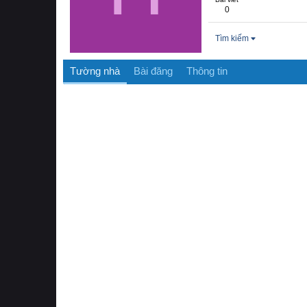
0
Tìm kiếm
Tường nhà
Bài đăng
Thông tin