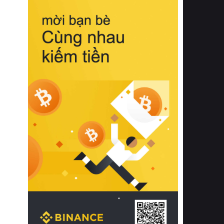
biệt từ bề mặt vải mềm mịn, khả năng
thoáng khí tuyệt vời cho đến độ đàn
hồi chuẩn xác của phần đệm nâng đỡ
cột sống.
Bên cạnh đó, việc lựa chọn các dòng
sản phẩm đạt chuẩn chất lượng quốc
tế còn giúp ngăn ngừa tình trạng kích
ứng da, hạn chế sự phát triển của vi
khuẩn và nấm mốc trong điều kiện
thời tiết nóng ẩm. Bạn có thể tìm hiểu
thêm các nghiên cứu khoa học về tác
động của giấc ngủ và môi trường
phòng ngủ đối với sức khỏe con
người tại Sleep Foundation (External
Link) để có cái nhìn toàn diện hơn.
2. Các tiêu chí vàng khi lựa chọn
chăn ga gối đệm cao cấp cho phòng
ngủ
Để sở hữu một bộ chăn ga gối đệm
cao cấp hoàn hảo cả về thẩm mỹ lẫn
công năng, người tiêu dùng cần cân
nhắc kỹ lưỡng các tiêu chí quan trọng