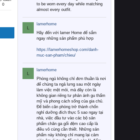
to be worn every day while matching
0
almost every outfit.
lamerhome
L
Hãy đến với lamer Home để sắm
ngay những sản phẩm phù hợp
https://lamerhomeshop.com/danh-
muc-san-pham/chieu/
lamerhome
L
Phòng ngủ không chỉ đơn thuần là nơi
để chúng ta ngả lưng sau một ngày
làm việc mệt mỏi, mà đây còn là
không gian riêng tư phản ánh gu thẩm
mỹ và phong cách sống của gia chủ.
Để biến căn phòng trở thành chốn
nghỉ dưỡng đích thực 5 sao ngay tại
nhà, việc đầu tư vào các bộ sản
phẩm chăn ga gối đệm cao cấp là
điều vô cùng cần thiết. Những sản
phẩm này không chỉ mang lại cảm