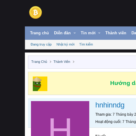
Trang chủ
Diễn đàn
Tin mới
Thành viên
Da
Đang truy cập
Nhật ký mới
Tìm kiếm
Trang Chủ
Thành Viên
Hướng dẫ
hnhinndg
H
Tham gia
7 Tháng bảy 
Hoạt động cuối
7 Tháng
Bài viết