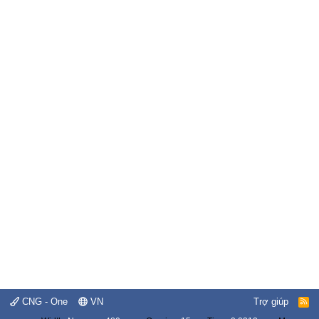
CNG - One
VN
Trợ giúp
R
S