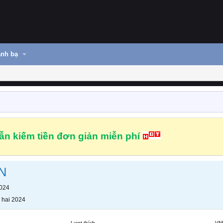
nh bạ
n kiếm tiền đơn giản miễn phí
N
2024
 hai 2024
Lượt thích
VN