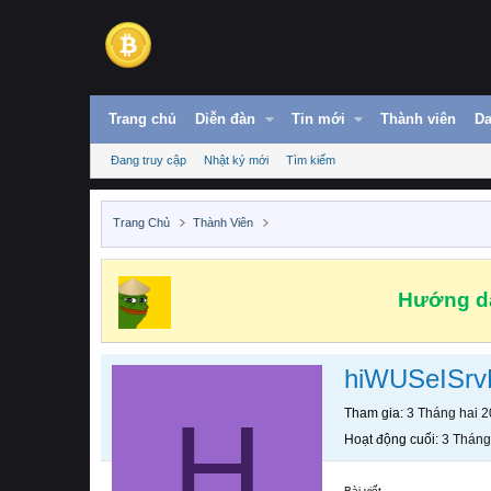
Trang chủ
Diễn đàn
Tin mới
Thành viên
Da
Đang truy cập
Nhật ký mới
Tìm kiếm
Trang Chủ
Thành Viên
Hướng dẫ
hiWUSeISrv
H
Tham gia
3 Tháng hai 
Hoạt động cuối
3 Tháng
Bài viết