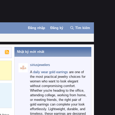
Đăng nhập
Đăng ký
Tìm kiếm
Nhật ký mới nhất
siriusjewelers
Binance
MEXC
A
daily wear gold earrings
are one of
the most practical jewelry choices for
women who want to look elegant
without compromising comfort.
Whether you're heading to the office,
attending college, working from home,
or meeting friends, the right pair of
gold earrings can complete your look
effortlessly. Lightweight, durable, and
timeless, these earrings are designed
B Token