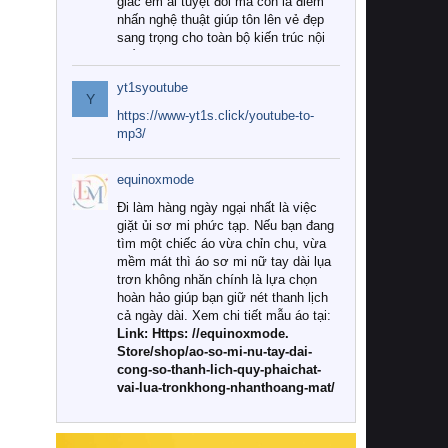
giác êm ái tuyệt đối mà còn là điểm
nhấn nghệ thuật giúp tôn lên vẻ đẹp
sang trọng cho toàn bộ kiến trúc nội
thất.
yt1syoutube
Tuy nhiên, giữa thị trường đa dạng
Y
với vô vàn thương hiệu và mẫu mã
https://www-yt1s.click/youtube-to-
như hiện nay, làm thế nào để chọn
mp3/
được những bộ chăn ga gối đệm cao
cấp thực sự chất lượng, phù hợp với
equinoxmode
khí hậu và nhu cầu sử dụng của gia
đình? Hãy cùng chúng tôi đi tìm lời
Đi làm hàng ngày ngại nhất là việc
giải đáp chi tiết qua bài viết dưới đây.
giặt ủi sơ mi phức tạp. Nếu bạn đang
tìm một chiếc áo vừa chỉn chu, vừa
1. Tại sao các gia đình hiện đại lại ưa
mềm mát thì áo sơ mi nữ tay dài lụa
chuộng chăn ga gối đệm cao cấp?
trơn không nhăn chính là lựa chọn
hoàn hảo giúp bạn giữ nét thanh lịch
Khác với các dòng sản phẩm thông
cả ngày dài. Xem chi tiết mẫu áo tại:
thường, những bộ chăn ga gối đệm
Link: Https: //equinoxmode.
cao cấp trải qua quy trình sản xuất
Store/shop/ao-so-mi-nu-tay-dai-
nghiêm ngặt từ khâu chọn lọc nguyên
cong-so-thanh-lich-quy-phaichat-
liệu tự nhiên đến công nghệ dệt
vai-lua-tronkhong-nhanthoang-mat/
nhuộm hiện đại không chứa hóa chất
độc hại. Khi sử dụng dòng sản phẩm
này, bạn sẽ cảm nhận rõ rệt sự khác