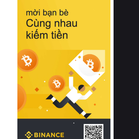
biệt từ bề mặt vải mềm mịn, khả năng
thoáng khí tuyệt vời cho đến độ đàn
hồi chuẩn xác của phần đệm nâng đỡ
cột sống.
Bên cạnh đó, việc lựa chọn các dòng
sản phẩm đạt chuẩn chất lượng quốc
tế còn giúp ngăn ngừa tình trạng kích
ứng da, hạn chế sự phát triển của vi
khuẩn và nấm mốc trong điều kiện
thời tiết nóng ẩm. Bạn có thể tìm hiểu
thêm các nghiên cứu khoa học về tác
động của giấc ngủ và môi trường
phòng ngủ đối với sức khỏe con
người tại Sleep Foundation (External
Link) để có cái nhìn toàn diện hơn.
2. Các tiêu chí vàng khi lựa chọn
chăn ga gối đệm cao cấp cho phòng
ngủ
Để sở hữu một bộ chăn ga gối đệm
cao cấp hoàn hảo cả về thẩm mỹ lẫn
công năng, người tiêu dùng cần cân
nhắc kỹ lưỡng các tiêu chí quan trọng