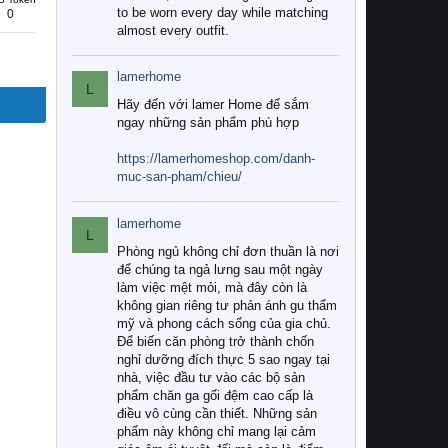
to be worn every day while matching
0
almost every outfit.
lamerhome
L
Hãy đến với lamer Home để sắm
ngay những sản phẩm phù hợp
https://lamerhomeshop.com/danh-
muc-san-pham/chieu/
lamerhome
L
Phòng ngủ không chỉ đơn thuần là nơi
để chúng ta ngả lưng sau một ngày
làm việc mệt mỏi, mà đây còn là
không gian riêng tư phản ánh gu thẩm
mỹ và phong cách sống của gia chủ.
Để biến căn phòng trở thành chốn
nghỉ dưỡng đích thực 5 sao ngay tại
nhà, việc đầu tư vào các bộ sản
phẩm chăn ga gối đệm cao cấp là
điều vô cùng cần thiết. Những sản
phẩm này không chỉ mang lại cảm