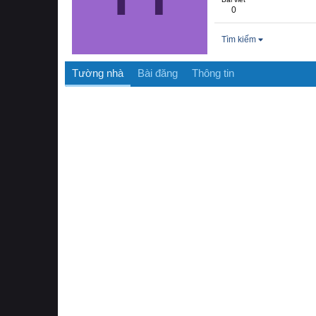
0
Tìm kiếm
Tường nhà
Bài đăng
Thông tin