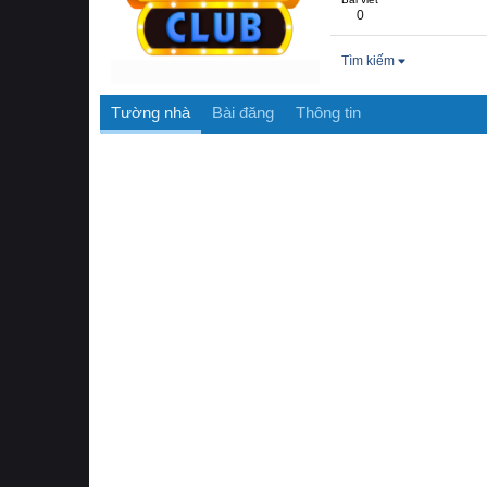
0
Tìm kiếm
Tường nhà
Bài đăng
Thông tin