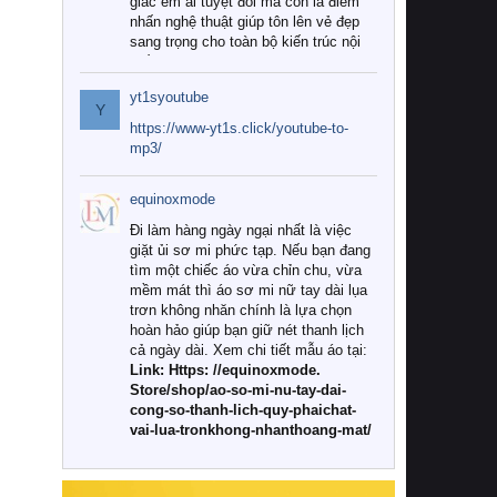
giác êm ái tuyệt đối mà còn là điểm
nhấn nghệ thuật giúp tôn lên vẻ đẹp
sang trọng cho toàn bộ kiến trúc nội
thất.
yt1syoutube
Tuy nhiên, giữa thị trường đa dạng
Y
với vô vàn thương hiệu và mẫu mã
https://www-yt1s.click/youtube-to-
như hiện nay, làm thế nào để chọn
mp3/
được những bộ chăn ga gối đệm cao
cấp thực sự chất lượng, phù hợp với
equinoxmode
khí hậu và nhu cầu sử dụng của gia
đình? Hãy cùng chúng tôi đi tìm lời
Đi làm hàng ngày ngại nhất là việc
giải đáp chi tiết qua bài viết dưới đây.
giặt ủi sơ mi phức tạp. Nếu bạn đang
tìm một chiếc áo vừa chỉn chu, vừa
1. Tại sao các gia đình hiện đại lại ưa
mềm mát thì áo sơ mi nữ tay dài lụa
chuộng chăn ga gối đệm cao cấp?
trơn không nhăn chính là lựa chọn
hoàn hảo giúp bạn giữ nét thanh lịch
Khác với các dòng sản phẩm thông
cả ngày dài. Xem chi tiết mẫu áo tại:
thường, những bộ chăn ga gối đệm
Link: Https: //equinoxmode.
cao cấp trải qua quy trình sản xuất
Store/shop/ao-so-mi-nu-tay-dai-
nghiêm ngặt từ khâu chọn lọc nguyên
cong-so-thanh-lich-quy-phaichat-
liệu tự nhiên đến công nghệ dệt
vai-lua-tronkhong-nhanthoang-mat/
nhuộm hiện đại không chứa hóa chất
độc hại. Khi sử dụng dòng sản phẩm
này, bạn sẽ cảm nhận rõ rệt sự khác