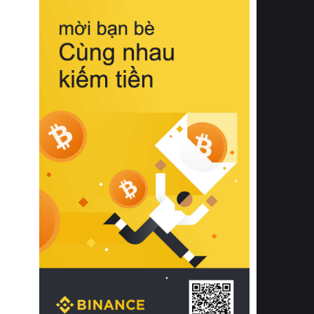
biệt từ bề mặt vải mềm mịn, khả năng
thoáng khí tuyệt vời cho đến độ đàn
hồi chuẩn xác của phần đệm nâng đỡ
cột sống.
Bên cạnh đó, việc lựa chọn các dòng
sản phẩm đạt chuẩn chất lượng quốc
tế còn giúp ngăn ngừa tình trạng kích
ứng da, hạn chế sự phát triển của vi
khuẩn và nấm mốc trong điều kiện
thời tiết nóng ẩm. Bạn có thể tìm hiểu
thêm các nghiên cứu khoa học về tác
động của giấc ngủ và môi trường
phòng ngủ đối với sức khỏe con
người tại Sleep Foundation (External
Link) để có cái nhìn toàn diện hơn.
2. Các tiêu chí vàng khi lựa chọn
chăn ga gối đệm cao cấp cho phòng
ngủ
Để sở hữu một bộ chăn ga gối đệm
cao cấp hoàn hảo cả về thẩm mỹ lẫn
công năng, người tiêu dùng cần cân
nhắc kỹ lưỡng các tiêu chí quan trọng