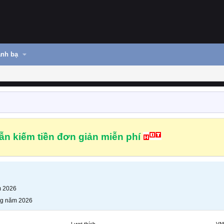
nh bạ
n kiếm tiền đơn giản miễn phí
m 2026
ng năm 2026
Lượt thích
VN