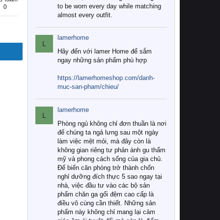
to be worn every day while matching
0
almost every outfit.
lamerhome
L
Hãy đến với lamer Home để sắm
ngay những sản phẩm phù hợp
https://lamerhomeshop.com/danh-
muc-san-pham/chieu/
lamerhome
L
Phòng ngủ không chỉ đơn thuần là nơi
để chúng ta ngả lưng sau một ngày
làm việc mệt mỏi, mà đây còn là
không gian riêng tư phản ánh gu thẩm
mỹ và phong cách sống của gia chủ.
Để biến căn phòng trở thành chốn
nghỉ dưỡng đích thực 5 sao ngay tại
nhà, việc đầu tư vào các bộ sản
phẩm chăn ga gối đệm cao cấp là
điều vô cùng cần thiết. Những sản
phẩm này không chỉ mang lại cảm