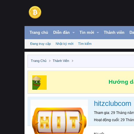
Trang chủ
Diễn đàn
Tin mới
Thành viên
Da
Đang truy cập
Nhật ký mới
Tìm kiếm
Trang Chủ
Thành Viên
Hướng dẫ
hitzclubcom
Tham gia
29 Tháng nă
Hoạt động cuối
29 Thá
Bài viết