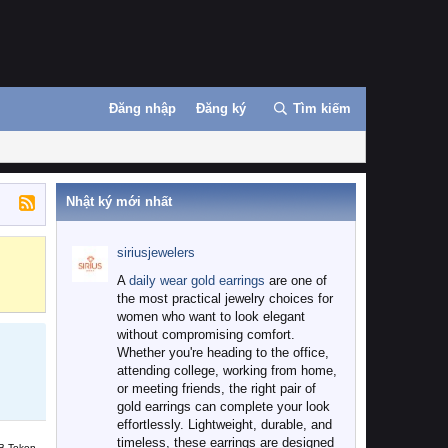
Đăng nhập
Đăng ký
Tìm kiếm
Nhật ký mới nhất
siriusjewelers
Binance
MEXC
A
daily wear gold earrings
are one of
the most practical jewelry choices for
women who want to look elegant
without compromising comfort.
Whether you're heading to the office,
attending college, working from home,
or meeting friends, the right pair of
gold earrings can complete your look
effortlessly. Lightweight, durable, and
timeless, these earrings are designed
B Token