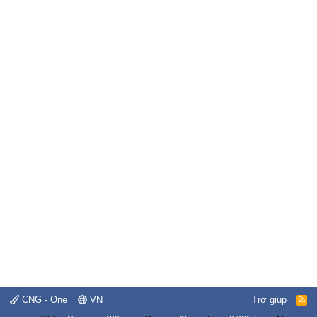
CNG - One
VN
Trợ giúp
R
S