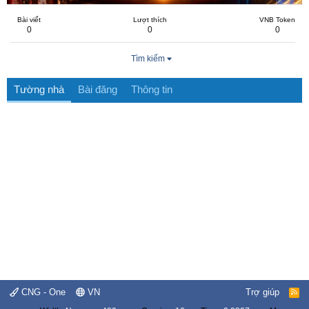
Bài viết
Lượt thích
VNB Token
0
0
0
Tìm kiếm
Tường nhà
Bài đăng
Thông tin
CNG - One
VN
Trợ giúp
R
S