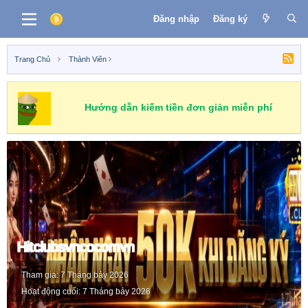
Đăng nhập
Đăng ký
Trang Chủ
Thành Viên
Hướng dẫn kiếm tiền đơn giản miễn phí
Hitclubsvncocomvn
Tham gia
7 Tháng bảy 2026
Hoạt động cuối
7 Tháng bảy 2026