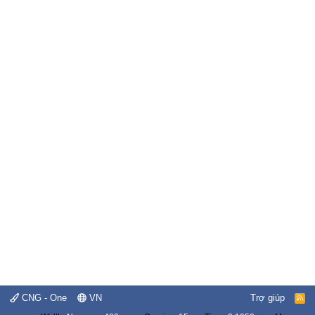
CNG - One
VN
Trợ giúp
R
S