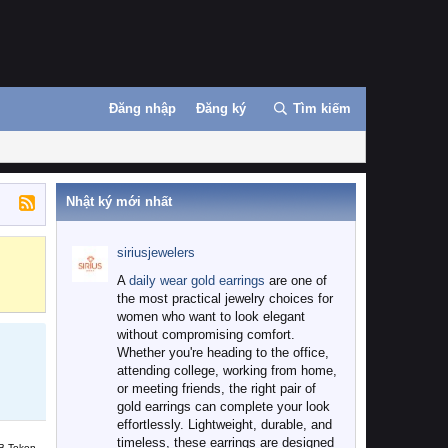
Đăng nhập
Đăng ký
Tìm kiếm
Nhật ký mới nhất
siriusjewelers
Binance
MEXC
A
daily wear gold earrings
are one of
the most practical jewelry choices for
women who want to look elegant
without compromising comfort.
Whether you're heading to the office,
attending college, working from home,
or meeting friends, the right pair of
gold earrings can complete your look
effortlessly. Lightweight, durable, and
timeless, these earrings are designed
B Token