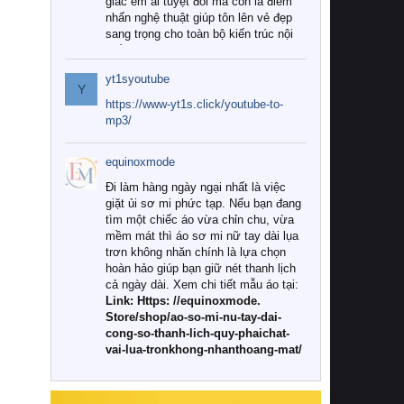
giác êm ái tuyệt đối mà còn là điểm
nhấn nghệ thuật giúp tôn lên vẻ đẹp
sang trọng cho toàn bộ kiến trúc nội
thất.
yt1syoutube
Tuy nhiên, giữa thị trường đa dạng
Y
với vô vàn thương hiệu và mẫu mã
https://www-yt1s.click/youtube-to-
như hiện nay, làm thế nào để chọn
mp3/
được những bộ chăn ga gối đệm cao
cấp thực sự chất lượng, phù hợp với
equinoxmode
khí hậu và nhu cầu sử dụng của gia
đình? Hãy cùng chúng tôi đi tìm lời
Đi làm hàng ngày ngại nhất là việc
giải đáp chi tiết qua bài viết dưới đây.
giặt ủi sơ mi phức tạp. Nếu bạn đang
tìm một chiếc áo vừa chỉn chu, vừa
1. Tại sao các gia đình hiện đại lại ưa
mềm mát thì áo sơ mi nữ tay dài lụa
chuộng chăn ga gối đệm cao cấp?
trơn không nhăn chính là lựa chọn
hoàn hảo giúp bạn giữ nét thanh lịch
Khác với các dòng sản phẩm thông
cả ngày dài. Xem chi tiết mẫu áo tại:
thường, những bộ chăn ga gối đệm
Link: Https: //equinoxmode.
cao cấp trải qua quy trình sản xuất
Store/shop/ao-so-mi-nu-tay-dai-
nghiêm ngặt từ khâu chọn lọc nguyên
cong-so-thanh-lich-quy-phaichat-
liệu tự nhiên đến công nghệ dệt
vai-lua-tronkhong-nhanthoang-mat/
nhuộm hiện đại không chứa hóa chất
độc hại. Khi sử dụng dòng sản phẩm
này, bạn sẽ cảm nhận rõ rệt sự khác