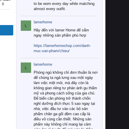
to be worn every day while matching
0
almost every outfit.
lamerhome
L
Hãy đến với lamer Home để sắm
ngay những sản phẩm phù hợp
https://lamerhomeshop.com/danh-
muc-san-pham/chieu/
lamerhome
L
Phòng ngủ không chỉ đơn thuần là nơi
để chúng ta ngả lưng sau một ngày
làm việc mệt mỏi, mà đây còn là
không gian riêng tư phản ánh gu thẩm
mỹ và phong cách sống của gia chủ.
Để biến căn phòng trở thành chốn
nghỉ dưỡng đích thực 5 sao ngay tại
nhà, việc đầu tư vào các bộ sản
phẩm chăn ga gối đệm cao cấp là
điều vô cùng cần thiết. Những sản
phẩm này không chỉ mang lại cảm