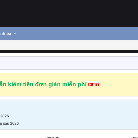
nh bạ
n kiếm tiền đơn giản miễn phí
 2026
g sáu 2026
Lượt thích
VN