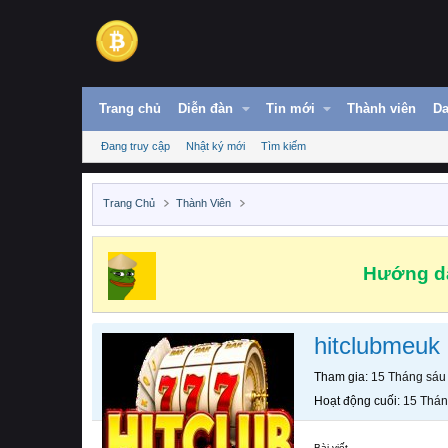
Trang chủ
Diễn đàn
Tin mới
Thành viên
Da
Đang truy cập
Nhật ký mới
Tìm kiếm
Trang Chủ
Thành Viên
Hướng dẫ
hitclubmeuk
Tham gia
15 Tháng sáu
Hoạt động cuối
15 Thán
Bài viết