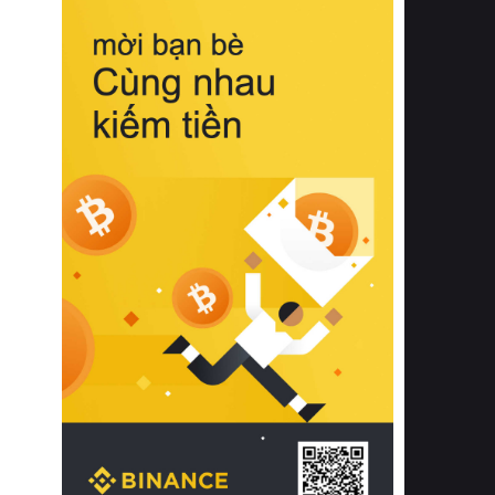
biệt từ bề mặt vải mềm mịn, khả năng
thoáng khí tuyệt vời cho đến độ đàn
hồi chuẩn xác của phần đệm nâng đỡ
cột sống.
Bên cạnh đó, việc lựa chọn các dòng
sản phẩm đạt chuẩn chất lượng quốc
tế còn giúp ngăn ngừa tình trạng kích
ứng da, hạn chế sự phát triển của vi
khuẩn và nấm mốc trong điều kiện
thời tiết nóng ẩm. Bạn có thể tìm hiểu
thêm các nghiên cứu khoa học về tác
động của giấc ngủ và môi trường
phòng ngủ đối với sức khỏe con
người tại Sleep Foundation (External
Link) để có cái nhìn toàn diện hơn.
2. Các tiêu chí vàng khi lựa chọn
chăn ga gối đệm cao cấp cho phòng
ngủ
Để sở hữu một bộ chăn ga gối đệm
cao cấp hoàn hảo cả về thẩm mỹ lẫn
công năng, người tiêu dùng cần cân
nhắc kỹ lưỡng các tiêu chí quan trọng