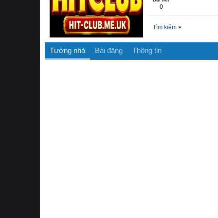
0
Tìm kiếm
Tường nhà
Bài đăng
Thông tin