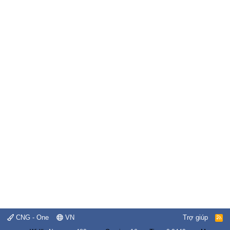
CNG - One
VN
Trợ giúp
R
S