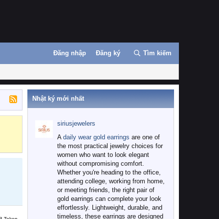
Đăng nhập
Đăng ký
Tìm kiếm
Nhật ký mới nhất
siriusjewelers
Binance
MEXC
A
daily wear gold earrings
are one of
the most practical jewelry choices for
women who want to look elegant
without compromising comfort.
Whether you're heading to the office,
attending college, working from home,
or meeting friends, the right pair of
gold earrings can complete your look
effortlessly. Lightweight, durable, and
timeless, these earrings are designed
B Token