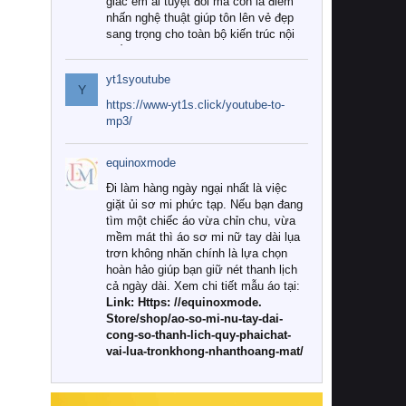
giác êm ái tuyệt đối mà còn là điểm
nhấn nghệ thuật giúp tôn lên vẻ đẹp
sang trọng cho toàn bộ kiến trúc nội
thất.
yt1syoutube
Tuy nhiên, giữa thị trường đa dạng
Y
với vô vàn thương hiệu và mẫu mã
https://www-yt1s.click/youtube-to-
như hiện nay, làm thế nào để chọn
mp3/
được những bộ chăn ga gối đệm cao
cấp thực sự chất lượng, phù hợp với
equinoxmode
khí hậu và nhu cầu sử dụng của gia
đình? Hãy cùng chúng tôi đi tìm lời
Đi làm hàng ngày ngại nhất là việc
giải đáp chi tiết qua bài viết dưới đây.
giặt ủi sơ mi phức tạp. Nếu bạn đang
tìm một chiếc áo vừa chỉn chu, vừa
1. Tại sao các gia đình hiện đại lại ưa
mềm mát thì áo sơ mi nữ tay dài lụa
chuộng chăn ga gối đệm cao cấp?
trơn không nhăn chính là lựa chọn
hoàn hảo giúp bạn giữ nét thanh lịch
Khác với các dòng sản phẩm thông
cả ngày dài. Xem chi tiết mẫu áo tại:
thường, những bộ chăn ga gối đệm
Link: Https: //equinoxmode.
cao cấp trải qua quy trình sản xuất
Store/shop/ao-so-mi-nu-tay-dai-
nghiêm ngặt từ khâu chọn lọc nguyên
cong-so-thanh-lich-quy-phaichat-
liệu tự nhiên đến công nghệ dệt
vai-lua-tronkhong-nhanthoang-mat/
nhuộm hiện đại không chứa hóa chất
độc hại. Khi sử dụng dòng sản phẩm
này, bạn sẽ cảm nhận rõ rệt sự khác