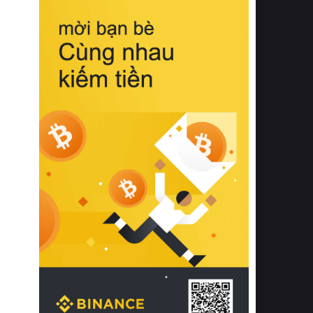
biệt từ bề mặt vải mềm mịn, khả năng
thoáng khí tuyệt vời cho đến độ đàn
hồi chuẩn xác của phần đệm nâng đỡ
cột sống.
Bên cạnh đó, việc lựa chọn các dòng
sản phẩm đạt chuẩn chất lượng quốc
tế còn giúp ngăn ngừa tình trạng kích
ứng da, hạn chế sự phát triển của vi
khuẩn và nấm mốc trong điều kiện
thời tiết nóng ẩm. Bạn có thể tìm hiểu
thêm các nghiên cứu khoa học về tác
động của giấc ngủ và môi trường
phòng ngủ đối với sức khỏe con
người tại Sleep Foundation (External
Link) để có cái nhìn toàn diện hơn.
2. Các tiêu chí vàng khi lựa chọn
chăn ga gối đệm cao cấp cho phòng
ngủ
Để sở hữu một bộ chăn ga gối đệm
cao cấp hoàn hảo cả về thẩm mỹ lẫn
công năng, người tiêu dùng cần cân
nhắc kỹ lưỡng các tiêu chí quan trọng