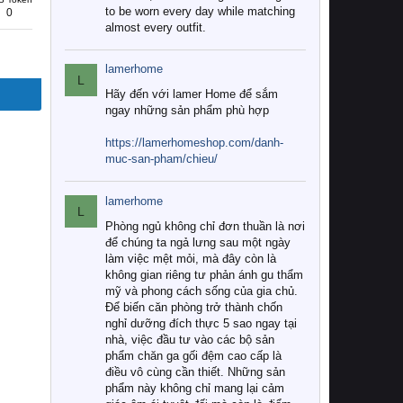
to be worn every day while matching
0
almost every outfit.
lamerhome
L
Hãy đến với lamer Home để sắm
ngay những sản phẩm phù hợp
https://lamerhomeshop.com/danh-
muc-san-pham/chieu/
lamerhome
L
Phòng ngủ không chỉ đơn thuần là nơi
để chúng ta ngả lưng sau một ngày
làm việc mệt mỏi, mà đây còn là
không gian riêng tư phản ánh gu thẩm
mỹ và phong cách sống của gia chủ.
Để biến căn phòng trở thành chốn
nghỉ dưỡng đích thực 5 sao ngay tại
nhà, việc đầu tư vào các bộ sản
phẩm chăn ga gối đệm cao cấp là
điều vô cùng cần thiết. Những sản
phẩm này không chỉ mang lại cảm