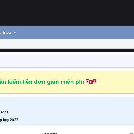
nh bạ
n kiếm tiền đơn giản miễn phí
 2023
g bảy 2023
Lượt thích
VN