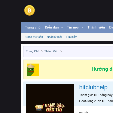
Trang chủ
Diễn đàn
Tin mới
Thành viên
Da
Đang truy cập
Nhật ký mới
Tìm kiếm
Trang Chủ
Thành Viên
Hướng dẫ
hitclubhelp
Tham gia
16 Tháng bảy
Hoạt động cuối
16 Thán
Bài viết