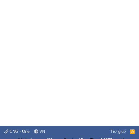
CNG - One
VN
Trợ giúp
R
S