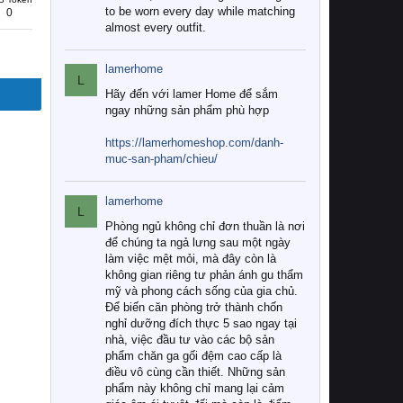
to be worn every day while matching
0
almost every outfit.
lamerhome
L
Hãy đến với lamer Home để sắm
ngay những sản phẩm phù hợp
https://lamerhomeshop.com/danh-
muc-san-pham/chieu/
lamerhome
L
Phòng ngủ không chỉ đơn thuần là nơi
để chúng ta ngả lưng sau một ngày
làm việc mệt mỏi, mà đây còn là
không gian riêng tư phản ánh gu thẩm
mỹ và phong cách sống của gia chủ.
Để biến căn phòng trở thành chốn
nghỉ dưỡng đích thực 5 sao ngay tại
nhà, việc đầu tư vào các bộ sản
phẩm chăn ga gối đệm cao cấp là
điều vô cùng cần thiết. Những sản
phẩm này không chỉ mang lại cảm