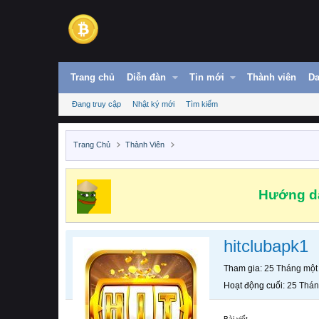
Trang chủ
Diễn đàn
Tin mới
Thành viên
Da
Đang truy cập
Nhật ký mới
Tìm kiếm
Trang Chủ
Thành Viên
Hướng dẫ
hitclubapk1
Tham gia
25 Tháng một
Hoạt động cuối
25 Thán
Bài viết