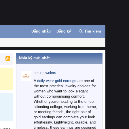
Đăng nhập
Đăng ký
Tìm kiếm
Nhật ký mới nhất
siriusjewelers
Binance
MEXC
A
daily wear gold earrings
are one of
the most practical jewelry choices for
women who want to look elegant
without compromising comfort.
Whether you're heading to the office,
attending college, working from home,
or meeting friends, the right pair of
gold earrings can complete your look
effortlessly. Lightweight, durable, and
timeless, these earrings are designed
B Token