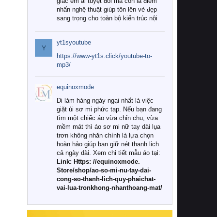
giác êm ái tuyệt đối mà còn là điểm
nhấn nghệ thuật giúp tôn lên vẻ đẹp
sang trọng cho toàn bộ kiến trúc nội
thất.
yt1syoutube
Tuy nhiên, giữa thị trường đa dạng
Y
với vô vàn thương hiệu và mẫu mã
https://www-yt1s.click/youtube-to-
như hiện nay, làm thế nào để chọn
mp3/
được những bộ chăn ga gối đệm cao
cấp thực sự chất lượng, phù hợp với
equinoxmode
khí hậu và nhu cầu sử dụng của gia
đình? Hãy cùng chúng tôi đi tìm lời
Đi làm hàng ngày ngại nhất là việc
giải đáp chi tiết qua bài viết dưới đây.
giặt ủi sơ mi phức tạp. Nếu bạn đang
tìm một chiếc áo vừa chỉn chu, vừa
1. Tại sao các gia đình hiện đại lại ưa
mềm mát thì áo sơ mi nữ tay dài lụa
chuộng chăn ga gối đệm cao cấp?
trơn không nhăn chính là lựa chọn
hoàn hảo giúp bạn giữ nét thanh lịch
Khác với các dòng sản phẩm thông
cả ngày dài. Xem chi tiết mẫu áo tại:
thường, những bộ chăn ga gối đệm
Link: Https: //equinoxmode.
cao cấp trải qua quy trình sản xuất
Store/shop/ao-so-mi-nu-tay-dai-
nghiêm ngặt từ khâu chọn lọc nguyên
cong-so-thanh-lich-quy-phaichat-
liệu tự nhiên đến công nghệ dệt
vai-lua-tronkhong-nhanthoang-mat/
nhuộm hiện đại không chứa hóa chất
độc hại. Khi sử dụng dòng sản phẩm
này, bạn sẽ cảm nhận rõ rệt sự khác