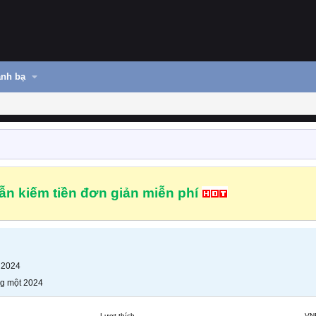
nh bạ
n kiếm tiền đơn giản miễn phí
 2024
g một 2024
Lượt thích
VN