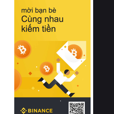
biệt từ bề mặt vải mềm mịn, khả năng
thoáng khí tuyệt vời cho đến độ đàn
hồi chuẩn xác của phần đệm nâng đỡ
cột sống.
Bên cạnh đó, việc lựa chọn các dòng
sản phẩm đạt chuẩn chất lượng quốc
tế còn giúp ngăn ngừa tình trạng kích
ứng da, hạn chế sự phát triển của vi
khuẩn và nấm mốc trong điều kiện
thời tiết nóng ẩm. Bạn có thể tìm hiểu
thêm các nghiên cứu khoa học về tác
động của giấc ngủ và môi trường
phòng ngủ đối với sức khỏe con
người tại Sleep Foundation (External
Link) để có cái nhìn toàn diện hơn.
2. Các tiêu chí vàng khi lựa chọn
chăn ga gối đệm cao cấp cho phòng
ngủ
Để sở hữu một bộ chăn ga gối đệm
cao cấp hoàn hảo cả về thẩm mỹ lẫn
công năng, người tiêu dùng cần cân
nhắc kỹ lưỡng các tiêu chí quan trọng