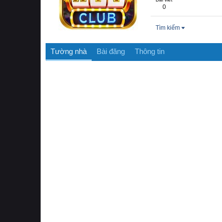
0
Tìm kiếm
Tường nhà
Bài đăng
Thông tin