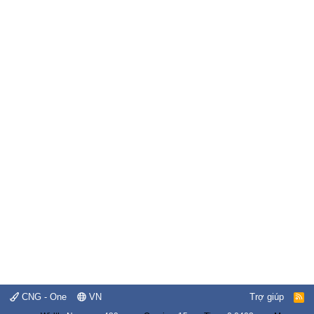
CNG - One
VN
Trợ giúp
R
S