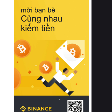
biệt từ bề mặt vải mềm mịn, khả năng
thoáng khí tuyệt vời cho đến độ đàn
hồi chuẩn xác của phần đệm nâng đỡ
cột sống.
Bên cạnh đó, việc lựa chọn các dòng
sản phẩm đạt chuẩn chất lượng quốc
tế còn giúp ngăn ngừa tình trạng kích
ứng da, hạn chế sự phát triển của vi
khuẩn và nấm mốc trong điều kiện
thời tiết nóng ẩm. Bạn có thể tìm hiểu
thêm các nghiên cứu khoa học về tác
động của giấc ngủ và môi trường
phòng ngủ đối với sức khỏe con
người tại Sleep Foundation (External
Link) để có cái nhìn toàn diện hơn.
2. Các tiêu chí vàng khi lựa chọn
chăn ga gối đệm cao cấp cho phòng
ngủ
Để sở hữu một bộ chăn ga gối đệm
cao cấp hoàn hảo cả về thẩm mỹ lẫn
công năng, người tiêu dùng cần cân
nhắc kỹ lưỡng các tiêu chí quan trọng