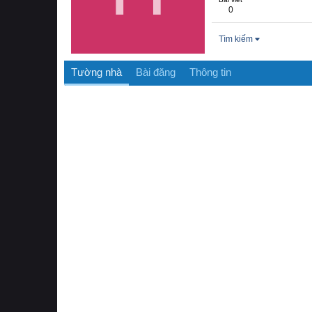
0
Tìm kiếm
Tường nhà
Bài đăng
Thông tin