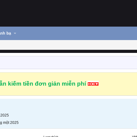
nh bạ
n kiếm tiền đơn giản miễn phí
 2025
g một 2025
Lượt thích
VN