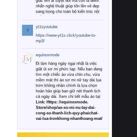
giác êm ái tuyệt đối mà còn là điểm
nhấn nghệ thuật giúp tôn lên vẻ đẹp
sang trọng cho toàn bộ kiến trúc nội
thất.
yt1syoutube
Tuy nhiên, giữa thị trường đa dạng
Y
với vô vàn thương hiệu và mẫu mã
https://www-yt1s.click/youtube-to-
như hiện nay, làm thế nào để chọn
mp3/
được những bộ chăn ga gối đệm cao
cấp thực sự chất lượng, phù hợp với
equinoxmode
khí hậu và nhu cầu sử dụng của gia
đình? Hãy cùng chúng tôi đi tìm lời
Đi làm hàng ngày ngại nhất là việc
giải đáp chi tiết qua bài viết dưới đây.
giặt ủi sơ mi phức tạp. Nếu bạn đang
tìm một chiếc áo vừa chỉn chu, vừa
1. Tại sao các gia đình hiện đại lại ưa
mềm mát thì áo sơ mi nữ tay dài lụa
chuộng chăn ga gối đệm cao cấp?
trơn không nhăn chính là lựa chọn
hoàn hảo giúp bạn giữ nét thanh lịch
Khác với các dòng sản phẩm thông
cả ngày dài. Xem chi tiết mẫu áo tại:
thường, những bộ chăn ga gối đệm
Link: Https: //equinoxmode.
cao cấp trải qua quy trình sản xuất
Store/shop/ao-so-mi-nu-tay-dai-
nghiêm ngặt từ khâu chọn lọc nguyên
cong-so-thanh-lich-quy-phaichat-
liệu tự nhiên đến công nghệ dệt
vai-lua-tronkhong-nhanthoang-mat/
nhuộm hiện đại không chứa hóa chất
độc hại. Khi sử dụng dòng sản phẩm
này, bạn sẽ cảm nhận rõ rệt sự khác