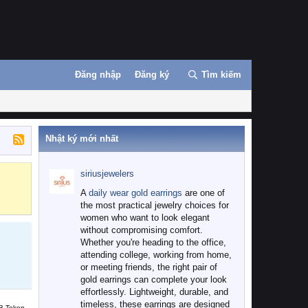
Đăng nhập
Đăng ký
Tìm kiếm
Nhật ký mới nhất
siriusjewelers
Binance
MEXC
A
daily wear gold earrings
are one of
the most practical jewelry choices for
women who want to look elegant
without compromising comfort.
Whether you're heading to the office,
attending college, working from home,
or meeting friends, the right pair of
gold earrings can complete your look
effortlessly. Lightweight, durable, and
timeless, these earrings are designed
B Token