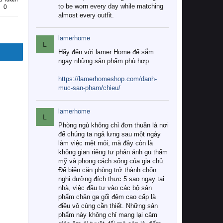
to be worn every day while matching
0
almost every outfit.
lamerhome
L
Hãy đến với lamer Home để sắm
ngay những sản phẩm phù hợp
https://lamerhomeshop.com/danh-
muc-san-pham/chieu/
lamerhome
L
Phòng ngủ không chỉ đơn thuần là nơi
để chúng ta ngả lưng sau một ngày
làm việc mệt mỏi, mà đây còn là
không gian riêng tư phản ánh gu thẩm
mỹ và phong cách sống của gia chủ.
Để biến căn phòng trở thành chốn
nghỉ dưỡng đích thực 5 sao ngay tại
nhà, việc đầu tư vào các bộ sản
phẩm chăn ga gối đệm cao cấp là
điều vô cùng cần thiết. Những sản
phẩm này không chỉ mang lại cảm