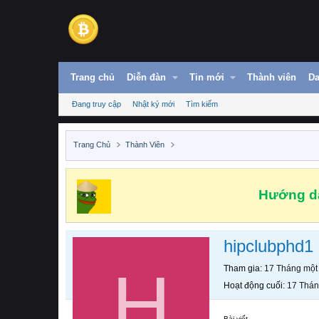
Trang chủ
Diễn đàn
Tin mới
Thành viên
Da
Đang truy cập
Nhật ký mới
Tìm kiếm
Trang Chủ
Thành Viên
Hướng dẫ
hipclubphd1
H
Tham gia
17 Tháng một
Hoạt động cuối
17 Thán
Bài viết