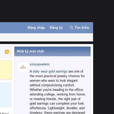
Đăng nhập
Đăng ký
Tìm kiếm
Nhật ký mới nhất
siriusjewelers
Binance
MEXC
A
daily wear gold earrings
are one of
the most practical jewelry choices for
women who want to look elegant
without compromising comfort.
Whether you're heading to the office,
attending college, working from home,
or meeting friends, the right pair of
gold earrings can complete your look
effortlessly. Lightweight, durable, and
timeless, these earrings are designed
B Token