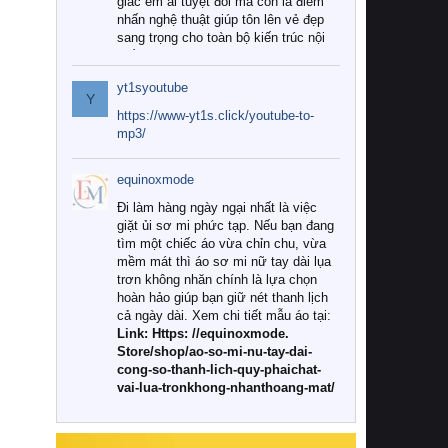
giác êm ái tuyệt đối mà còn là điểm
nhấn nghệ thuật giúp tôn lên vẻ đẹp
sang trọng cho toàn bộ kiến trúc nội
thất.
yt1syoutube
Tuy nhiên, giữa thị trường đa dạng
Y
với vô vàn thương hiệu và mẫu mã
https://www-yt1s.click/youtube-to-
như hiện nay, làm thế nào để chọn
mp3/
được những bộ chăn ga gối đệm cao
cấp thực sự chất lượng, phù hợp với
equinoxmode
khí hậu và nhu cầu sử dụng của gia
đình? Hãy cùng chúng tôi đi tìm lời
Đi làm hàng ngày ngại nhất là việc
giải đáp chi tiết qua bài viết dưới đây.
giặt ủi sơ mi phức tạp. Nếu bạn đang
tìm một chiếc áo vừa chỉn chu, vừa
1. Tại sao các gia đình hiện đại lại ưa
mềm mát thì áo sơ mi nữ tay dài lụa
chuộng chăn ga gối đệm cao cấp?
trơn không nhăn chính là lựa chọn
hoàn hảo giúp bạn giữ nét thanh lịch
Khác với các dòng sản phẩm thông
cả ngày dài. Xem chi tiết mẫu áo tại:
thường, những bộ chăn ga gối đệm
Link: Https: //equinoxmode.
cao cấp trải qua quy trình sản xuất
Store/shop/ao-so-mi-nu-tay-dai-
nghiêm ngặt từ khâu chọn lọc nguyên
cong-so-thanh-lich-quy-phaichat-
liệu tự nhiên đến công nghệ dệt
vai-lua-tronkhong-nhanthoang-mat/
nhuộm hiện đại không chứa hóa chất
độc hại. Khi sử dụng dòng sản phẩm
này, bạn sẽ cảm nhận rõ rệt sự khác