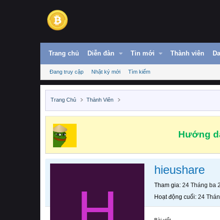
Trang chủ
Diễn đàn
Tin mới
Thành viên
Da
Đang truy cập
Nhật ký mới
Tìm kiếm
Trang Chủ
Thành Viên
Hướng dẫ
hieushare
H
Tham gia
24 Tháng ba 
Hoạt động cuối
24 Thán
Bài viết