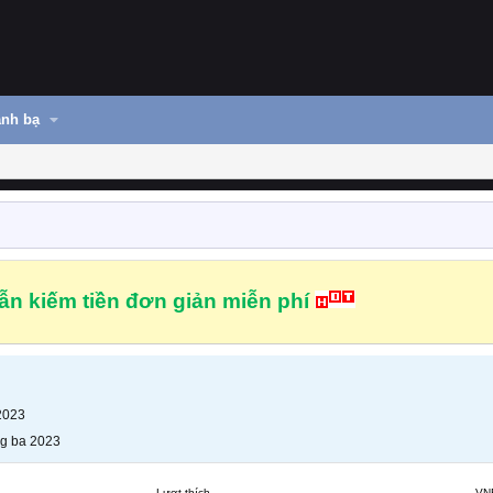
nh bạ
n kiếm tiền đơn giản miễn phí
2023
g ba 2023
Lượt thích
VN