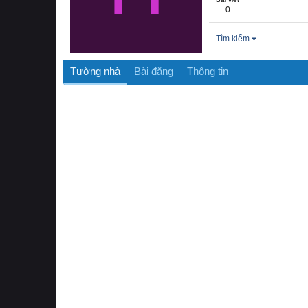
0
Tìm kiếm
Tường nhà
Bài đăng
Thông tin