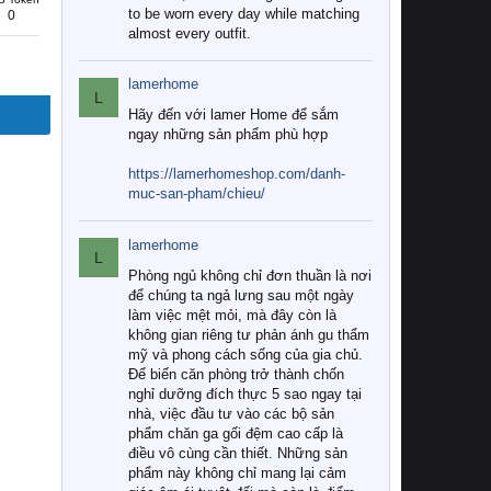
to be worn every day while matching
0
almost every outfit.
lamerhome
L
Hãy đến với lamer Home để sắm
ngay những sản phẩm phù hợp
https://lamerhomeshop.com/danh-
muc-san-pham/chieu/
lamerhome
L
Phòng ngủ không chỉ đơn thuần là nơi
để chúng ta ngả lưng sau một ngày
làm việc mệt mỏi, mà đây còn là
không gian riêng tư phản ánh gu thẩm
mỹ và phong cách sống của gia chủ.
Để biến căn phòng trở thành chốn
nghỉ dưỡng đích thực 5 sao ngay tại
nhà, việc đầu tư vào các bộ sản
phẩm chăn ga gối đệm cao cấp là
điều vô cùng cần thiết. Những sản
phẩm này không chỉ mang lại cảm