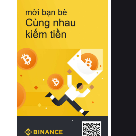
biệt từ bề mặt vải mềm mịn, khả năng
thoáng khí tuyệt vời cho đến độ đàn
hồi chuẩn xác của phần đệm nâng đỡ
cột sống.
Bên cạnh đó, việc lựa chọn các dòng
sản phẩm đạt chuẩn chất lượng quốc
tế còn giúp ngăn ngừa tình trạng kích
ứng da, hạn chế sự phát triển của vi
khuẩn và nấm mốc trong điều kiện
thời tiết nóng ẩm. Bạn có thể tìm hiểu
thêm các nghiên cứu khoa học về tác
động của giấc ngủ và môi trường
phòng ngủ đối với sức khỏe con
người tại Sleep Foundation (External
Link) để có cái nhìn toàn diện hơn.
2. Các tiêu chí vàng khi lựa chọn
chăn ga gối đệm cao cấp cho phòng
ngủ
Để sở hữu một bộ chăn ga gối đệm
cao cấp hoàn hảo cả về thẩm mỹ lẫn
công năng, người tiêu dùng cần cân
nhắc kỹ lưỡng các tiêu chí quan trọng