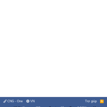
CNG - One
VN
Trợ giúp
R
S