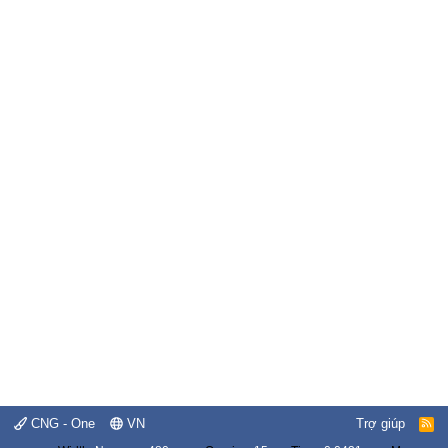
CNG - One
VN
Trợ giúp
R
S