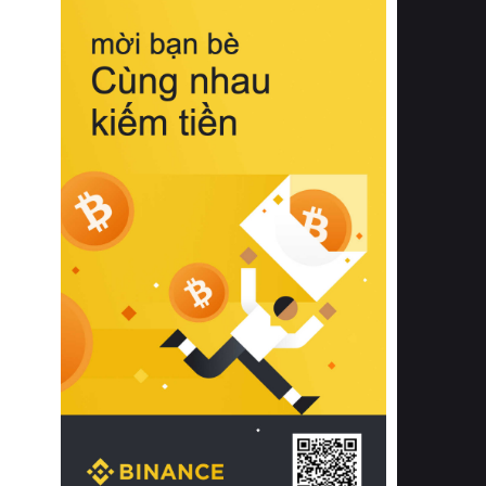
biệt từ bề mặt vải mềm mịn, khả năng
thoáng khí tuyệt vời cho đến độ đàn
hồi chuẩn xác của phần đệm nâng đỡ
cột sống.
Bên cạnh đó, việc lựa chọn các dòng
sản phẩm đạt chuẩn chất lượng quốc
tế còn giúp ngăn ngừa tình trạng kích
ứng da, hạn chế sự phát triển của vi
khuẩn và nấm mốc trong điều kiện
thời tiết nóng ẩm. Bạn có thể tìm hiểu
thêm các nghiên cứu khoa học về tác
động của giấc ngủ và môi trường
phòng ngủ đối với sức khỏe con
người tại Sleep Foundation (External
Link) để có cái nhìn toàn diện hơn.
2. Các tiêu chí vàng khi lựa chọn
chăn ga gối đệm cao cấp cho phòng
ngủ
Để sở hữu một bộ chăn ga gối đệm
cao cấp hoàn hảo cả về thẩm mỹ lẫn
công năng, người tiêu dùng cần cân
nhắc kỹ lưỡng các tiêu chí quan trọng