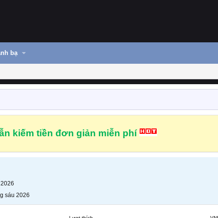
nh bạ
n kiếm tiền đơn giản miễn phí
 2026
g sáu 2026
Lượt thích
VN