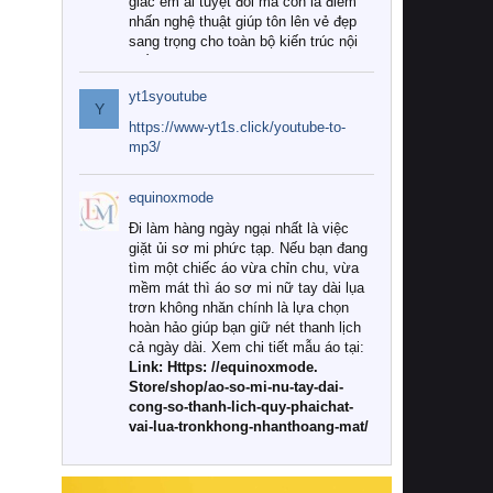
giác êm ái tuyệt đối mà còn là điểm
nhấn nghệ thuật giúp tôn lên vẻ đẹp
sang trọng cho toàn bộ kiến trúc nội
thất.
yt1syoutube
Tuy nhiên, giữa thị trường đa dạng
Y
với vô vàn thương hiệu và mẫu mã
https://www-yt1s.click/youtube-to-
như hiện nay, làm thế nào để chọn
mp3/
được những bộ chăn ga gối đệm cao
cấp thực sự chất lượng, phù hợp với
equinoxmode
khí hậu và nhu cầu sử dụng của gia
đình? Hãy cùng chúng tôi đi tìm lời
Đi làm hàng ngày ngại nhất là việc
giải đáp chi tiết qua bài viết dưới đây.
giặt ủi sơ mi phức tạp. Nếu bạn đang
tìm một chiếc áo vừa chỉn chu, vừa
1. Tại sao các gia đình hiện đại lại ưa
mềm mát thì áo sơ mi nữ tay dài lụa
chuộng chăn ga gối đệm cao cấp?
trơn không nhăn chính là lựa chọn
hoàn hảo giúp bạn giữ nét thanh lịch
Khác với các dòng sản phẩm thông
cả ngày dài. Xem chi tiết mẫu áo tại:
thường, những bộ chăn ga gối đệm
Link: Https: //equinoxmode.
cao cấp trải qua quy trình sản xuất
Store/shop/ao-so-mi-nu-tay-dai-
nghiêm ngặt từ khâu chọn lọc nguyên
cong-so-thanh-lich-quy-phaichat-
liệu tự nhiên đến công nghệ dệt
vai-lua-tronkhong-nhanthoang-mat/
nhuộm hiện đại không chứa hóa chất
độc hại. Khi sử dụng dòng sản phẩm
này, bạn sẽ cảm nhận rõ rệt sự khác