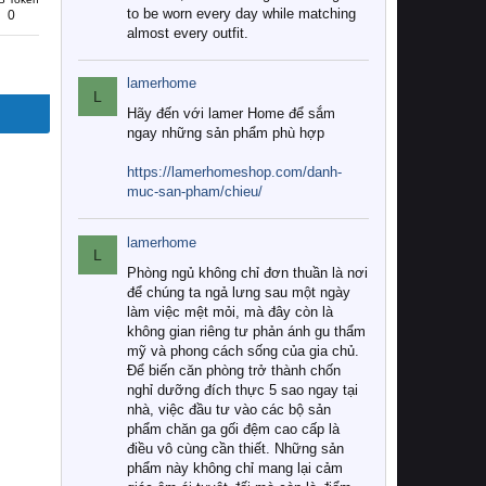
to be worn every day while matching
0
almost every outfit.
lamerhome
L
Hãy đến với lamer Home để sắm
ngay những sản phẩm phù hợp
https://lamerhomeshop.com/danh-
muc-san-pham/chieu/
lamerhome
L
Phòng ngủ không chỉ đơn thuần là nơi
để chúng ta ngả lưng sau một ngày
làm việc mệt mỏi, mà đây còn là
không gian riêng tư phản ánh gu thẩm
mỹ và phong cách sống của gia chủ.
Để biến căn phòng trở thành chốn
nghỉ dưỡng đích thực 5 sao ngay tại
nhà, việc đầu tư vào các bộ sản
phẩm chăn ga gối đệm cao cấp là
điều vô cùng cần thiết. Những sản
phẩm này không chỉ mang lại cảm