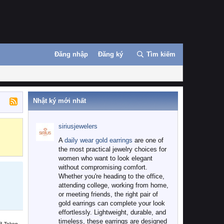
Đăng nhập
Đăng ký
Tìm kiếm
Nhật ký mới nhất
siriusjewelers
Binance
MEXC
A
daily wear gold earrings
are one of
the most practical jewelry choices for
women who want to look elegant
without compromising comfort.
Whether you're heading to the office,
attending college, working from home,
or meeting friends, the right pair of
gold earrings can complete your look
effortlessly. Lightweight, durable, and
timeless, these earrings are designed
B Token