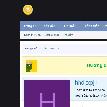
Trang chủ
Diễn đàn
Tin mới
Thành viên
Da
Đang truy cập
Nhật ký mới
Tìm kiếm
Trang Chủ
Thành Viên
Hướng dẫ
hhdltxpjir
H
Tham gia
14 Tháng sáu
Hoạt động cuối
14 Thán
Bài viết