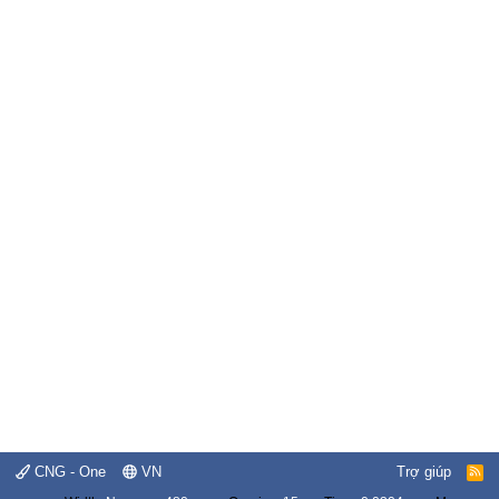
CNG - One
VN
Trợ giúp
R
S