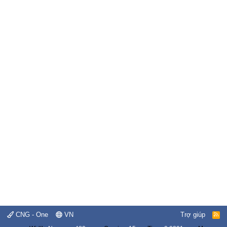
CNG - One
VN
Trợ giúp
R
S