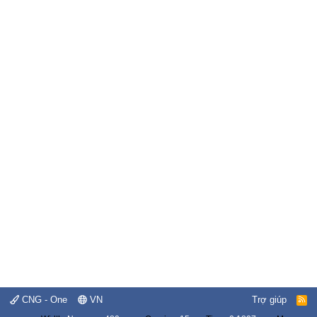
CNG - One
VN
Trợ giúp
R
S