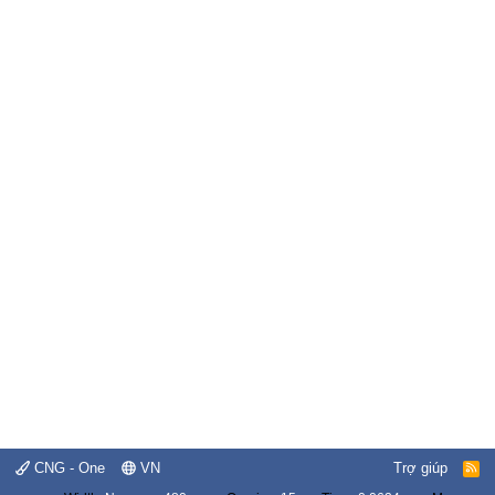
CNG - One
VN
Trợ giúp
R
S