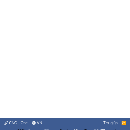
CNG - One
VN
Trợ giúp
R
S