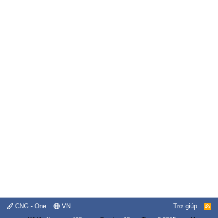
CNG - One
VN
Trợ giúp
R
S