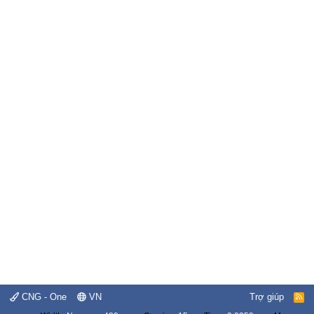
CNG - One
VN
Trợ giúp
R
S