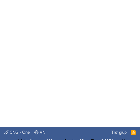
CNG - One
VN
Trợ giúp
R
S