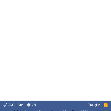
CNG - One
VN
Trợ giúp
R
S