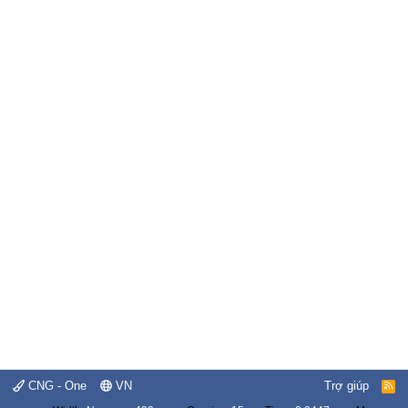
CNG - One
VN
Trợ giúp
R
S