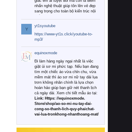
giác êm ái tuyệt đối mà còn là điểm
nhấn nghệ thuật giúp tôn lên vẻ đẹp
sang trọng cho toàn bộ kiến trúc nội
thất.
yt1syoutube
Tuy nhiên, giữa thị trường đa dạng
Y
với vô vàn thương hiệu và mẫu mã
https://www-yt1s.click/youtube-to-
như hiện nay, làm thế nào để chọn
mp3/
được những bộ chăn ga gối đệm cao
cấp thực sự chất lượng, phù hợp với
equinoxmode
khí hậu và nhu cầu sử dụng của gia
đình? Hãy cùng chúng tôi đi tìm lời
Đi làm hàng ngày ngại nhất là việc
giải đáp chi tiết qua bài viết dưới đây.
giặt ủi sơ mi phức tạp. Nếu bạn đang
tìm một chiếc áo vừa chỉn chu, vừa
1. Tại sao các gia đình hiện đại lại ưa
mềm mát thì áo sơ mi nữ tay dài lụa
chuộng chăn ga gối đệm cao cấp?
trơn không nhăn chính là lựa chọn
hoàn hảo giúp bạn giữ nét thanh lịch
Khác với các dòng sản phẩm thông
cả ngày dài. Xem chi tiết mẫu áo tại:
thường, những bộ chăn ga gối đệm
Link: Https: //equinoxmode.
cao cấp trải qua quy trình sản xuất
Store/shop/ao-so-mi-nu-tay-dai-
nghiêm ngặt từ khâu chọn lọc nguyên
cong-so-thanh-lich-quy-phaichat-
liệu tự nhiên đến công nghệ dệt
vai-lua-tronkhong-nhanthoang-mat/
nhuộm hiện đại không chứa hóa chất
độc hại. Khi sử dụng dòng sản phẩm
này, bạn sẽ cảm nhận rõ rệt sự khác