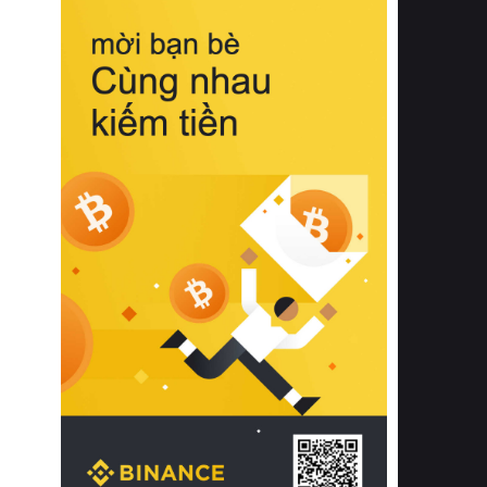
biệt từ bề mặt vải mềm mịn, khả năng
thoáng khí tuyệt vời cho đến độ đàn
hồi chuẩn xác của phần đệm nâng đỡ
cột sống.
Bên cạnh đó, việc lựa chọn các dòng
sản phẩm đạt chuẩn chất lượng quốc
tế còn giúp ngăn ngừa tình trạng kích
ứng da, hạn chế sự phát triển của vi
khuẩn và nấm mốc trong điều kiện
thời tiết nóng ẩm. Bạn có thể tìm hiểu
thêm các nghiên cứu khoa học về tác
động của giấc ngủ và môi trường
phòng ngủ đối với sức khỏe con
người tại Sleep Foundation (External
Link) để có cái nhìn toàn diện hơn.
2. Các tiêu chí vàng khi lựa chọn
chăn ga gối đệm cao cấp cho phòng
ngủ
Để sở hữu một bộ chăn ga gối đệm
cao cấp hoàn hảo cả về thẩm mỹ lẫn
công năng, người tiêu dùng cần cân
nhắc kỹ lưỡng các tiêu chí quan trọng