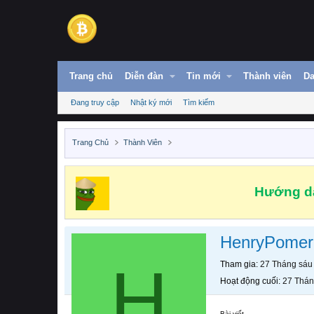
Trang chủ
Diễn đàn
Tin mới
Thành viên
Da
Đang truy cập
Nhật ký mới
Tìm kiếm
Trang Chủ
Thành Viên
Hướng dẫ
HenryPomer
H
Tham gia
27 Tháng sáu
Hoạt động cuối
27 Thán
Bài viết