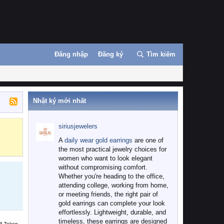
Đăng nhập
Đăng ký
Tìm kiếm
Nhật ký mới nhất
siriusjewelers
Binance
MEXC
A
daily wear gold earrings
are one of
the most practical jewelry choices for
women who want to look elegant
without compromising comfort.
Whether you're heading to the office,
attending college, working from home,
or meeting friends, the right pair of
gold earrings can complete your look
effortlessly. Lightweight, durable, and
timeless, these earrings are designed
B Token