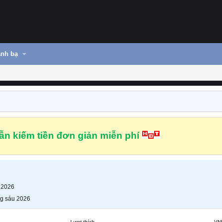
nh bạ
n kiếm tiền đơn giản miễn phí
 2026
g sáu 2026
Lượt thích
VN