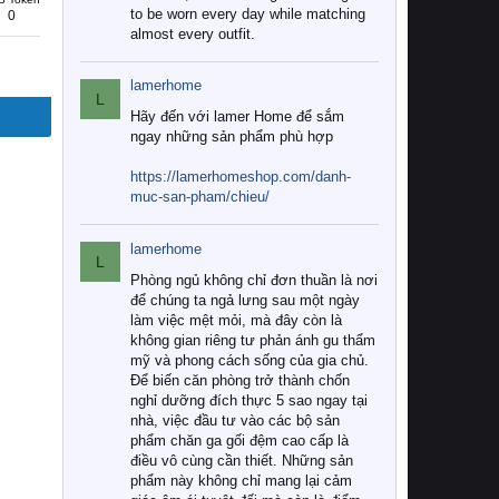
to be worn every day while matching
0
almost every outfit.
lamerhome
L
Hãy đến với lamer Home để sắm
ngay những sản phẩm phù hợp
https://lamerhomeshop.com/danh-
muc-san-pham/chieu/
lamerhome
L
Phòng ngủ không chỉ đơn thuần là nơi
để chúng ta ngả lưng sau một ngày
làm việc mệt mỏi, mà đây còn là
không gian riêng tư phản ánh gu thẩm
mỹ và phong cách sống của gia chủ.
Để biến căn phòng trở thành chốn
nghỉ dưỡng đích thực 5 sao ngay tại
nhà, việc đầu tư vào các bộ sản
phẩm chăn ga gối đệm cao cấp là
điều vô cùng cần thiết. Những sản
phẩm này không chỉ mang lại cảm