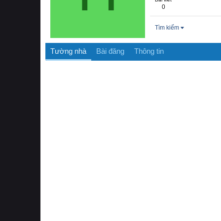
0
Tìm kiếm
Tường nhà
Bài đăng
Thông tin