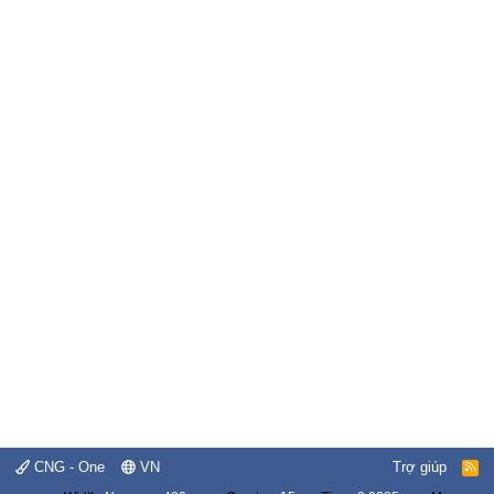
CNG - One
VN
Trợ giúp
R
S