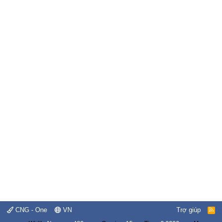
CNG - One
VN
Trợ giúp
R
S