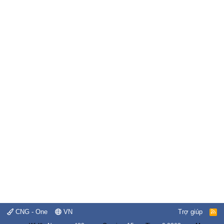
CNG - One
VN
Trợ giúp
R
S